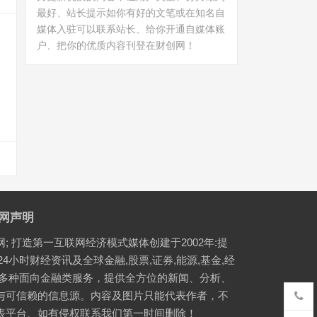
最好、站长提示如你有好的文笔或在知名自
媒体入驻可以联系站长、给你开通自媒体账
户、把你的优质内容刊登在财创网！
网声明
网; 打造第一互联网经济模式媒体创建于2002年:提
24小时财经资讯及全球金融,股票,证券,能源,基金,经
等多种面向金融类服务，提供全方位的新闻、分析、
与可信赖的信息源。内容及图片只能代表作者，不
表平台、如有侵权联系我们第一时间删除！