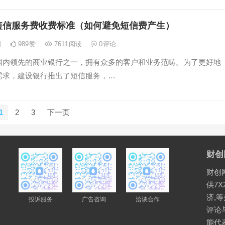
短信服务费收费标准（如何避免短信费产生）
日
989
赞
7611
阅读
0
评论
国内领先的商业银行之一，拥有众多的客户和业务范畴。为了更好地
需求，建设银行推出了短信服务，…
1
2
3
下一页
财创
财创
供7X
济,
投诉服务
广告咨询
洽谈合作
评论
能代