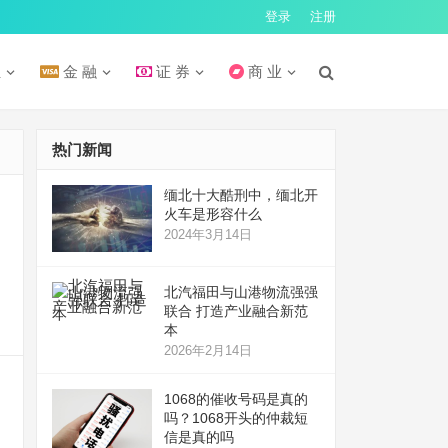
登录
注册
汇
金 融
证 券
商 业
热门新闻
缅北十大酷刑中，缅北开
火车是形容什么
2024年3月14日
北汽福田与山港物流强强
联合 打造产业融合新范
本
2026年2月14日
1068的催收号码是真的
吗？1068开头的仲裁短
信是真的吗