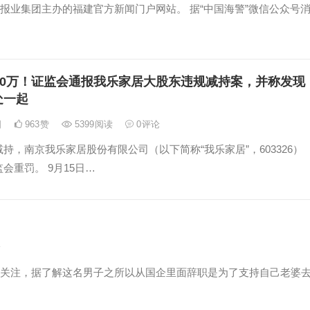
报业集团主办的福建官方新闻门户网站。 据“中国海警”微信公众号
00万！证监会通报我乐家居大股东违规减持案，并称发现
处一起
日
963
赞
5399
阅读
0
评论
持，南京我乐家居股份有限公司（以下简称“我乐家居”，603326）
会重罚。 9月15日…
论
关注，据了解这名男子之所以从国企里面辞职是为了支持自己老婆