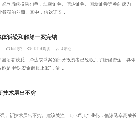
证监局陆续披露罚单，江海证券、信达证券、国新证券等券商成为
一批领罚的券商。其中，信达证券…
集体诉讼和解第一案完结
日
958
赞
4319
阅读
0
评论
中国记者获悉，泽达易盛案的部分投资者已经收到了赔偿资金，具体
称是“特殊资金调账上账”，依…
新技术层出不穷
论
强，新技术层出不穷。建议关注：1）0到1产业化，低渗透率高成长