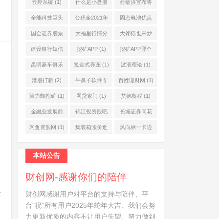
公司
(1)
网
(1)
云控系统
(1)
什么是小盘股
俞敏洪宣布将
消
(2)
退休
(1)
全能科技巨头
公积金2021年
固态电池优点
(1)
起不允许提取
(1)
国金证券股票
大福星行情分
大馋猫也来炒
(1)
(2)
析系统
(1)
股票
(1)
建设银行短信
挖矿APP
(1)
挖矿APP哪个
服务费
(1)
靠谱
(1)
昆明豪车俱乐
氪金式养宠
(1)
波浪理论
(1)
部
(1)
港股打新
(2)
牛鼻子软件专
百姓理财网
(1)
业版
(1)
算力蜂挖矿
(1)
网贷家门
(1)
艾德权程
(1)
金融业发展前
锦江投资股吧
长城证券同花
景
(1)
(1)
顺
(1)
闲鱼资源网
(1)
集装箱涨价近
风向标一卡通
10倍
(1)
(1)
本站公告
财创网-感谢你们的陪伴
去
财创网感谢用户对平台的支持与陪伴、平
台"祝"所有用户2025年蛇年大吉、我们会努
力更新优质的内容不让用户失望、努力做到