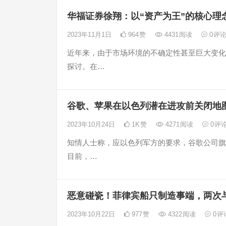
华福证券徐翔：以“资产为王”的核心理
2023年11月1日
964
赞
4431
阅读
0
评
近年来，由于市场环境的不确定性甚至巨大变化
探讨。在…
谷歌、苹果在以色列潜在进攻前关闭地
2023年10月24日
1K
赞
4271
阅读
0
评
知情人士称，应以色列军方的要求，谷歌公司旗
目前，…
恶意碰瓷！菲律宾船只制造事端，两次
2023年10月22日
977
赞
4322
阅读
0
评