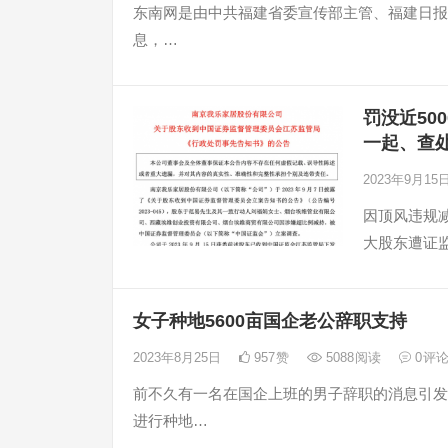
东南网是由中共福建省委宣传部主管、福建日报
息，…
罚没近50
一起、查
2023年9月15
因顶风违规减
大股东遭证监
女子种地5600亩国企老公辞职支持
2023年8月25日
957
赞
5088
阅读
0
评
前不久有一名在国企上班的男子辞职的消息引发
进行种地…