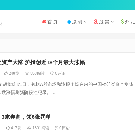
首 页
原 创
股 票
外 
体
资产大涨 沪指创近18个月最大涨幅
248
赞
853
阅读
0
评论
者 胡华雄 昨日，包括A股市场和港股市场在内的中国权益类资产集体
指数涨幅刷新阶段性纪录。 …
3家券商，领6张罚单
日
417
赞
1891
阅读
0
评论