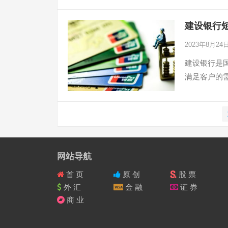
建设银行
2023年8月24
建设银行是
满足客户的
文
章
导
航
网站导航
首 页
原 创
股 票
外 汇
金 融
证 券
商 业