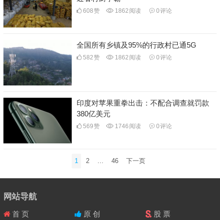
608
赞
1862
阅读
0
评论
全国所有乡镇及95%的行政村已通5G
582
赞
1862
阅读
0
评论
印度对苹果重拳出击：不配合调查就罚款
380亿美元
569
赞
1746
阅读
0
评论
文
1
2
…
46
下一页
章
导
航
网站导航
首 页
原 创
股 票