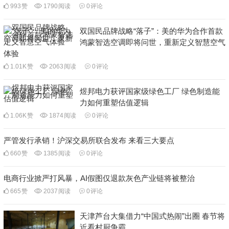
993
赞
1790
阅读
0
评论
双国民品牌战略“落子”：美的华为合作首款
鸿蒙智选空调即将问世，重新定义智慧空气
体验
1.01K
赞
2063
阅读
0
评论
煜邦电力获评国家级绿色工厂 绿色制造能
力如何重塑估值逻辑
1.06K
赞
1874
阅读
0
评论
严管发行承销！沪深交易所联合发布 来看三大要点
660
赞
1385
阅读
0
评论
电商行业掀严打风暴，AI假图仅退款灰色产业链将被整治
665
赞
2037
阅读
0
评论
天津芦台大集借力“中国式热闹”出圈 春节将
近看村厨争霸