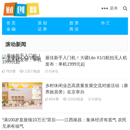
菜单
首 页
原 创
股 票
外 汇
金 融
证 券
商 业
滚动新闻
最佳新手入门机！大疆Lito X1/1航拍无人机
发布：单机1999元起
763
赞
1357
阅读
0
评论
乡村休闲业态高质量发展交流对接活动（康
养旅居类）在京举办
854
赞
1543
阅读
0
评论
“满100岁直接领10万元”背后——江西南昌：集体经济有底气 农民
兄弟有福气