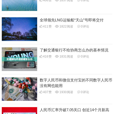
406
赞
1837
阅读
0
评论
全球领先LNG运输船“天山”号即将交付
411
赞
1822
阅读
0
评论
了解交通银行不给协商怎么办的基本情况
416
赞
1831
阅读
0
评论
数字人民币和微信支付宝的不同数字人民币
没有网也能用
407
赞
1930
阅读
0
评论
人民币汇率升破7.05关口 创近14个月新高