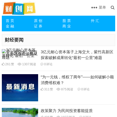
菜单
首 页
原 创
股 票
外 汇
金 融
证 券
商 业
财经要闻
3亿元耐心资本落子上海交大，紫竹高新区
探索破解成果转化“最初一公里”难题
261
赞
1307
阅读
0
评论
“为一元钱，维权了两年”——如何破解小额
消费维权难？
311
赞
875
阅读
0
评论
政策聚力 为民间投资蓄能提质