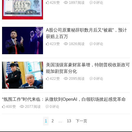
426
赞
1897
阅读
0
评论
A股公司原董秘辞职数月后又“被裁”，预计
获赔上百万
423
赞
1826
阅读
0
评论
美国顶级富豪财富暴增，特朗普税收新政可
能加剧贫富分化
422
赞
2095
阅读
0
评论
“氛围工作”时代来临：从微软到OpenAI，白领职场掀起感觉革命
400
赞
2077
阅读
0
评论
文
1
2
…
13
下一页
章