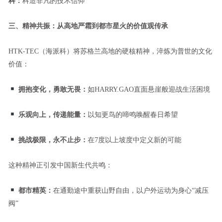
科：
科造非凡的技术信仰
三、精神共振：从高地严霜到都市星火的价值观传承
HTK-TEC（海派科）将苏格兰高地的硬核精神，淬炼为普世的文化
价值：
拥抱变化，勇敢无畏：
如HARRY.GAO直面悬崖般迎战生活困境
乐观向上，传递能量：
以知更鸟的啼鸣唤醒春日希望
挑战极限，永不止步：
在7度以上坡度中定义新的可能
这种精神正引发中国新生代共鸣：
都市精英：
在通勤途中重获山野自由，以户外运动为身心“减压
阀”