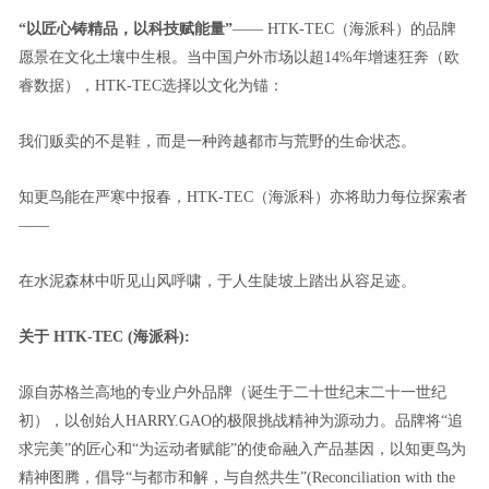
“以匠心铸精品，以科技赋能量”
—— HTK-TEC（海派科）的品牌
愿景在文化土壤中生根。当中国户外市场以超14%年增速狂奔（欧
睿数据），HTK-TEC选择以文化为锚：
我们贩卖的不是鞋，而是一种跨越都市与荒野的生命状态。
知更鸟能在严寒中报春，HTK-TEC（海派科）亦将助力每位探索者
——
在水泥森林中听见山风呼啸，于人生陡坡上踏出从容足迹。
关于 HTK-TEC (海派科):
源自苏格兰高地的专业户外品牌（诞生于二十世纪末二十一世纪
初），以创始人HARRY.GAO的极限挑战精神为源动力。品牌将“追
求完美”的匠心和“为运动者赋能”的使命融入产品基因，以知更鸟为
精神图腾，倡导“与都市和解，与自然共生”(Reconciliation with the