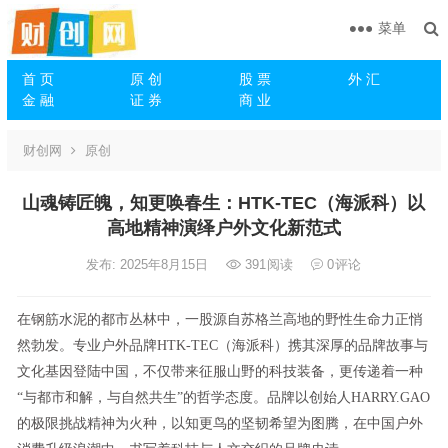
菜单
首 页
原 创
股 票
外 汇
金 融
证 券
商 业
财创网
原创
山魂铸匠魄，知更唤春生：HTK-TEC（海派科）以
高地精神演绎户外文化新范式
发布: 2025年8月15日
391
阅读
0
评论
在钢筋水泥的都市丛林中，一股源自苏格兰高地的野性生命力正悄
然勃发。专业户外品牌HTK-TEC（海派科）携其深厚的品牌故事与
文化基因登陆中国，不仅带来征服山野的科技装备，更传递着一种
“与都市和解，与自然共生”的哲学态度。品牌以创始人HARRY.GAO
的极限挑战精神为火种，以知更鸟的坚韧希望为图腾，在中国户外