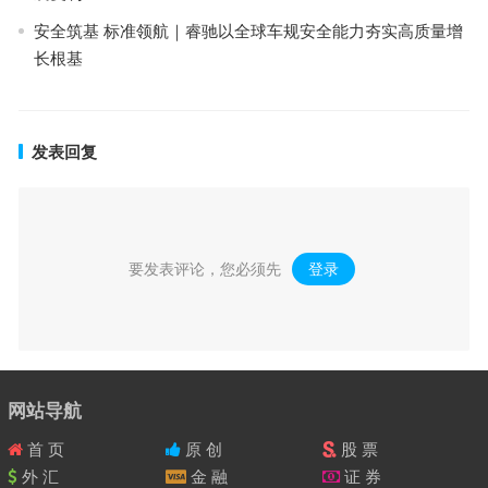
安全筑基 标准领航｜睿驰以全球车规安全能力夯实高质量增
长根基
发表回复
要发表评论，您必须先
登录
。
网站导航
首 页
原 创
股 票
外 汇
金 融
证 券