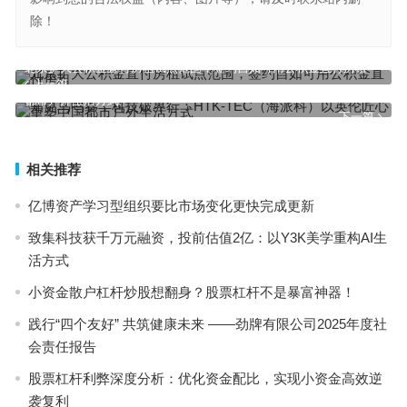
除！
北京扩大公积金直付房租试点范围，签约自如可用公积金直付房租
上一篇
知更鸟鸣春，科技破界行：HTK-TEC（海派科）以英伦匠心重塑中国
都市户外生活方式
下一篇
相关推荐
亿博资产学习型组织要比市场变化更快完成更新
致集科技获千万元融资，投前估值2亿：以Y3K美学重构AI生
活方式
小资金散户杠杆炒股想翻身？股票杠杆不是暴富神器！
践行“四个友好” 共筑健康未来 ——劲牌有限公司2025年度社
会责任报告
股票杠杆利弊深度分析：优化资金配比，实现小资金高效逆
袭复利