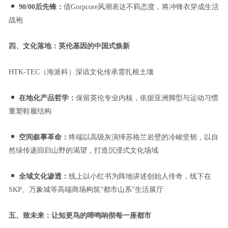
90/00后先锋：
借Gorpcore风潮表达不羁态度，将冲锋衣穿成生活
战袍
四、文化落地：英伦基因的中国式焕新
HTK-TEC（海派科）深谙文化传承需扎根土壤
在地化产品哲学：
保留英伦专业内核，依据亚洲脚型与运动习惯
重塑鞋履结构
空间叙事革命：
终端以高级灰演绎苏格兰岩壁的冷峻坚韧，以自
然绿传递回归山野的渴望，打造沉浸式文化场域
全域文化渗透：
线上以小红书为阵地讲述创始人传奇，线下在
SKP、万象城等高端商场构筑“都市山系”生活展厅
五、致未来：让知更鸟的啼鸣响彻每一座都市