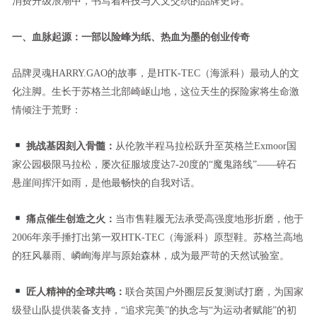
消费升级浪潮中，书写着科技与人文交织的品牌史诗。
一、血脉起源：一部以险峰为纸、热血为墨的创业传奇
品牌灵魂HARRY.GAO的故事，是HTK-TEC（海派科）最动人的文
化注脚。生长于苏格兰北部崎岖山地，这位天生的探险家将生命激
情倾注于荒野：
挑战基因刻入骨髓：
从伦敦半程马拉松跃升至英格兰Exmoor国
家公园极限马拉松，屡次征服坡度达7-20度的“魔鬼路线”——碎石
悬崖间挥汗如雨，是他最畅快的自我对话。
痛点催生创造之火：
当市售鞋履无法承受高强度地形折磨，他于
2006年亲手捶打出第一双HTK-TEC（海派科）原型鞋。苏格兰高地
的狂风暴雨、嶙峋海岸与原始森林，成为最严苛的天然试验室。
匠人精神的全球共鸣：
联合英国户外圈层反复测试打磨，为国家
级登山队提供装备支持，“追求完美”的执念与“为运动者赋能”的初