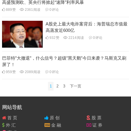
高盛预测欧、英央行将掀起“速降”利率风暴
889
赞
2361
阅读
0
评论
A股史上最大电诈案背后：海普瑞总市值最
高蒸发近600亿
932
赞
2214
阅读
0
评论
巴菲特”大撤退”，什么信号？超级”黑天鹅”今日来袭？马斯克又刷
屏了！
959
赞
2089
阅读
0
评论
文
1
2
3
下一页
章
导
航
网站导航
首 页
原 创
股 票
外 汇
金 融
证 券