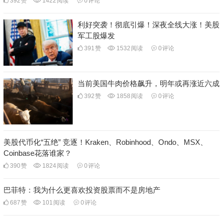
392
赞
1422
阅读
0
评论
利好突袭！彻底引爆！深夜全线大涨！美股
军工股爆发
391
赞
1532
阅读
0
评论
当前美国牛肉价格飙升，明年或再涨近六成
392
赞
1858
阅读
0
评论
美股代币化“五绝” 竞逐！Kraken、Robinhood、Ondo、MSX、
Coinbase花落谁家？
390
赞
1824
阅读
0
评论
巴菲特：我为什么更喜欢投资股票而不是房地产
687
赞
101
阅读
0
评论