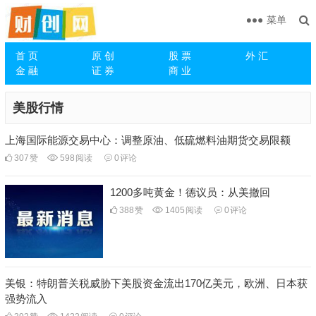
菜单
首 页
原 创
股 票
外 汇
金 融
证 券
商 业
美股行情
上海国际能源交易中心：调整原油、低硫燃料油期货交易限额
307
赞
598
阅读
0
评论
1200多吨黄金！德议员：从美撤回
388
赞
1405
阅读
0
评论
美银：特朗普关税威胁下美股资金流出170亿美元，欧洲、日本获
强势流入