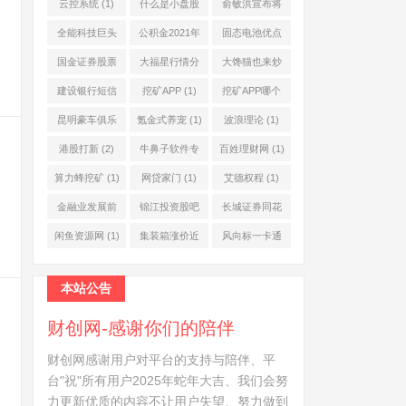
公司
(1)
网
(1)
云控系统
(1)
什么是小盘股
俞敏洪宣布将
(2)
退休
(1)
全能科技巨头
公积金2021年
固态电池优点
(1)
起不允许提取
(1)
国金证券股票
大福星行情分
大馋猫也来炒
(1)
(2)
析系统
(1)
股票
(1)
建设银行短信
挖矿APP
(1)
挖矿APP哪个
服务费
(1)
靠谱
(1)
昆明豪车俱乐
氪金式养宠
(1)
波浪理论
(1)
部
(1)
港股打新
(2)
牛鼻子软件专
百姓理财网
(1)
业版
(1)
算力蜂挖矿
(1)
网贷家门
(1)
艾德权程
(1)
金融业发展前
锦江投资股吧
长城证券同花
景
(1)
(1)
顺
(1)
闲鱼资源网
(1)
集装箱涨价近
风向标一卡通
10倍
(1)
(1)
本站公告
财创网-感谢你们的陪伴
财创网感谢用户对平台的支持与陪伴、平
台"祝"所有用户2025年蛇年大吉、我们会努
力更新优质的内容不让用户失望、努力做到