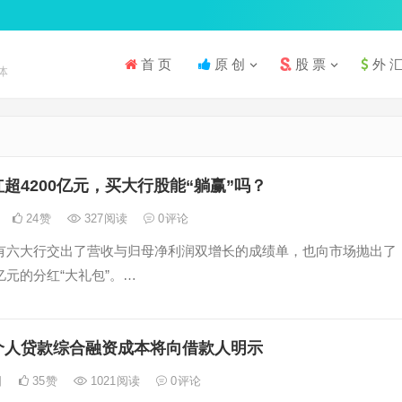
首 页
原 创
股 票
外 
体
超4200亿元，买大行股能“躺赢”吗？
24
赞
327
阅读
0
评论
，国有六大行交出了营收与归母净利润双增长的成绩单，也向市场抛出了
0亿元的分红“大礼包”。…
个人贷款综合融资成本将向借款人明示
日
35
赞
1021
阅读
0
评论