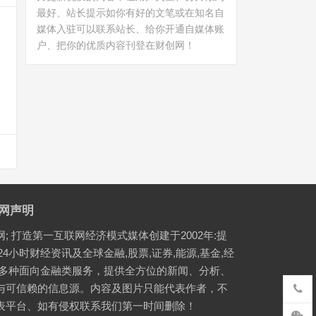
最好、站长提示如你有好的文笔或在知名自
媒体入驻可以联系站长、给你开通自媒体账
户、把你的优质内容刊登在财创网！
网声明
网; 打造第一互联网经济模式媒体创建于2002年:提
24小时财经资讯及全球金融,股票,证券,能源,基金,经
等多种面向金融类服务，提供全方位的新闻、分析、
与可信赖的信息源。内容及图片只能代表作者，不
表平台、如有侵权联系我们第一时间删除！