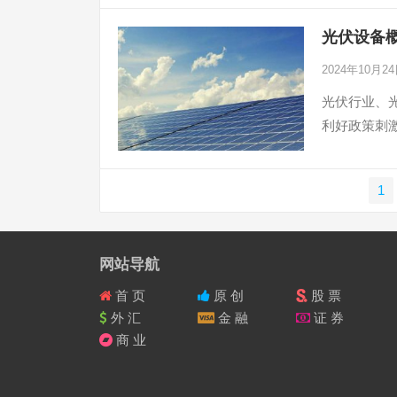
光伏设备
2024年10月2
光伏行业、
利好政策刺激
文
1
章
导
航
网站导航
首 页
原 创
股 票
外 汇
金 融
证 券
商 业