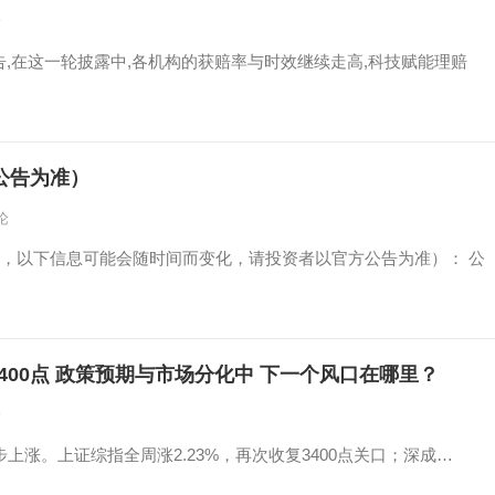
论
告,在这一轮披露中,各机构的获赔率与时效继续走高,科技赋能理赔
公告为准）
论
，以下信息可能会随时间而变化，请投资者以官方公告为准）： 公
400点 政策预期与市场分化中 下一个风口在哪里？
论
步上涨。上证综指全周涨2.23%，再次收复3400点关口；深成…