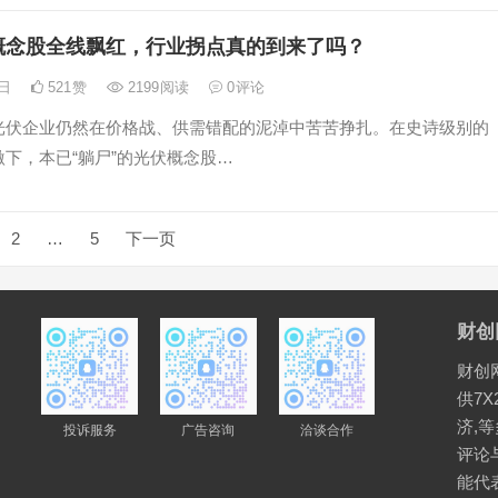
概念股全线飘红，行业拐点真的到来了吗？
4日
521
赞
2199
阅读
0
评论
光伏企业仍然在价格战、供需错配的泥淖中苦苦挣扎。在史诗级别的
下，本已“躺尸”的光伏概念股…
2
…
5
下一页
财创
财创
供7X
济,
投诉服务
广告咨询
洽谈合作
评论
能代