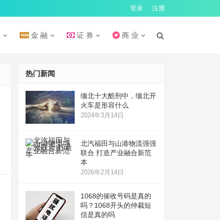
登录
注册
汇
金 融
证 券
商 业
热门新闻
缅北十大酷刑中，缅北开
火车是形容什么
2024年3月14日
北汽福田与山港物流强强
联合 打造产业融合新范
本
2026年2月14日
1068的催收号码是真的
吗？1068开头的仲裁短
信是真的吗