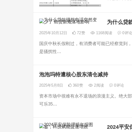
为什么贷
2025年10月12日
72
赞
1168
阅读
0
评
国庆中秋长假刚过，有消费者可能已经察觉到，
是骚扰性…
泡泡玛特遭核心股东清仓减持
2025年5月8日
360
赞
2
阅读
0
评论
资本市场中很难有永不退场的浪漫主义。绝大部
可乐35…
2024平