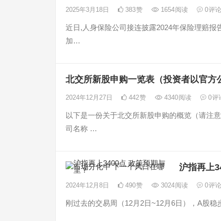
2025年3月18日
383
赞
1654
阅读
0
评
近日,人身保险公司接连披露2024年保险理赔报
加…
北交所新股申购一览表（投资者以官方
2024年12月27日
442
赞
4340
阅读
0
评
以下是一份关于北交所新股申购的概览（请注意
司名称 …
沪指再上3
2024年12月8日
490
赞
3024
阅读
0
评
刚过去的交易周（12月2日~12月6日），A股稳