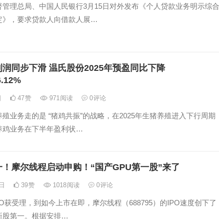
督管理总局、中国人民银行3月15日对外发布《个人贷款业务明示综
定》，要求贷款人向借款人展…
利润同步下滑 温氏股份2025年预盈同比下降
6.12%
日
47
赞
971
阅读
0
评论
殖业务走的是 “猪鸡共振”的战略，在2025年生猪养殖进入下行周期
养鸡业务在下半年盈利状…
！摩尔线程启动申购！“国产GPU第一股”来了
3日
39
赞
1018
阅读
0
评论
PO获受理，到如今上市在即，摩尔线程（688795）的IPO速度创下了
新股第一。根据安排…