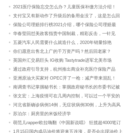
2021医疗保险忘交怎么办？儿童医保补缴方法介绍！
支付宝又有新动作了升级后的备用金没了，这是怎么回
事？
保险公司理赔排行榜2021介绍，哪个保险公司理赔最
快？
华春莹回怼美政客指责中国制裁，精彩反击，一针见
血！
五菱汽车人民需要什么就造什么，2020年销量惊艳
你们愿意出售北上广的千万资产吗？然后回老家？
英国外汇交易巨头 IG收购 Tastytrade进军北美市场
通过政府引导支持，杭州推出商业补充医疗保险产品
亚洲原油大买家对 OPEC开了一枪：减产带来混乱！
南调查书记掌掴秘书长：掌掴政府秘书长的市委书记被
免职
张文宏：上海疫情可在几周内控制，可以过一个平安的
春节
河北省新确诊病例14例，无症状病例30例，上升为高风
险地区
苏泊尔：厨房里的米饭经济学
萌范儿rapper欧拉嗨翻《中国新说唱》 狂揽超4000笔订
单
1月15日国内成品油价将迎来五连涨，是否会出现油价上