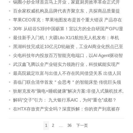
与绿色航运协同发展
锅圈小炒全球首店马上开业，家庭厨房效率革命正式开
启！
百余家权威机构及品牌代表齐聚京东，共探商品质量提
升与全链条品控新路径
苹果CEO库克：苹果地图发布是首个重大错误 产品存在
功能缺陷
30年 从硅谷S3到中国砺算！宣以方的全自研国产GPU显
卡长征路
最佳新手入门机！大疆Lito X1/1航拍无人机发布：单机
1999元起
黑湖科技完成近10亿元D轮融资，工业AI商业化拐点已至
尖电科技年内投放百万智能充电端口，以AI Agent驱动智
慧能源生态从大湾区辐射全国
武汉鑫飞腾以全产业链实力领跑行业，科技赋能实现产
业化落地
最高院裁定玖富与出借人不存在民间借贷关系 出借人回
款应诉借款人
喜临门联合清华首发＂会思考＂的智能床垫 传统巨头领
跑AI睡眠新赛道
狄耐克发布“脑电+睡眠健康”解决方案:非侵入式脑机技术,
让优质睡眠触手可及
解码“交子”引力： 九大银行系AIC，为何“重仓”成都？
在HTX存放资产安全吗？深度拆解：你的资产到底被存
放在哪里？
文
1
2
…
36
下一页
章