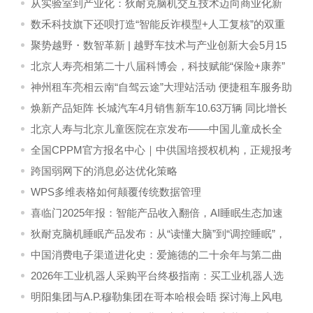
从实验室到产业化：狄耐克脑机交互技术迈向商业化新
阶段
数禾科技旗下还呗打造“智能反诈模型+人工复核”的双重
防护体系
聚势越野・数智革新 | 越野车技术与产业创新大会5月15
日襄阳启幕
北京人寿亮相第二十八届科博会，科技赋能“保险+康养”
高质量发展
神州租车亮相云南“自驾云途”大理站活动 便捷租车服务助
力游客畅游大理
焕新产品矩阵 长城汽车4月销售新车10.63万辆 同比增长
6.25%
北京人寿与北京儿童医院在京发布——中国儿童成长全
周期健康保障方案
全国CPPM官方报名中心｜中供国培授权机构，正规报考
通道
跨国弱网下的消息必达优化策略
WPS多维表格如何颠覆传统数据管理
喜临门2025年报：智能产品收入翻倍，AI睡眠生态加速
落地
狄耐克脑机睡眠产品发布：从“读懂大脑”到“调控睡眠”，
科学闭环重塑优质睡眠体验
中国消费电子渠道进化史：爱施德的二十余年与第二曲
线丨业绩有得秀
​2026年工业机器人采购平台终极指南：买工业机器人选
哪个平台？
明阳集团与A.P.穆勒集团在哥本哈根会晤 探讨海上风电