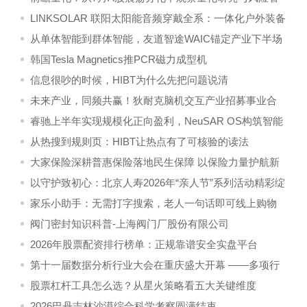
理价值
LINKSOLAR 联阳太阳能音频穿戴全系：一体化户外装备
完整解决方案
从单体智能到群体智能，友道智途WAIC锚定产业下半场
韩国Tesla Magnetics推PCR磁力成型机
信息很吵的时候，HIBT为什么先把问题说清
未来产业，同频共赢！狄耐克脑机交互产业招募事业合
伙人
睿驰上半年实现规模化正向盈利，NeuSAR OS构筑智能
汽车软件增长新引擎
从热搜到规则页：HIBT让热点有了可核验的读法
大家保险深耕普惠保险落地民生保障 以保险力量护航新
市民与小微发展
以守护致初心：北京人寿2026年“亲人节”系列活动精彩绽
放
家乐小助手：无需打字搜索，老人一句话即可线上购物
阀门密封知识科普-上海阀门厂股份有限公司
2026年股票配资排行榜单：正规靠谱安全实盘平台
第十一届数据分析行业大会在重庆盛大开幕 ——多项行
业首创成果集中发布
股票杠杆工具怎么选？从星火策略看五大关键维度
2026巴丹吉林沙漠综合科学考察圆满结束