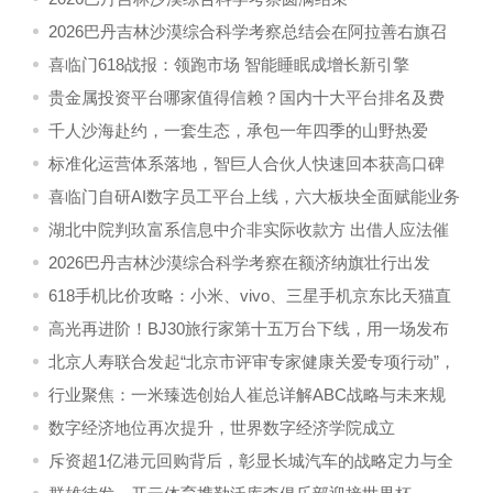
2026巴丹吉林沙漠综合科学考察总结会在阿拉善右旗召
开
喜临门618战报：领跑市场 智能睡眠成增长新引擎
贵金属投资平台哪家值得信赖？国内十大平台排名及费
用对比
千人沙海赴约，一套生态，承包一年四季的山野热爱
标准化运营体系落地，智巨人合伙人快速回本获高口碑
喜临门自研AI数字员工平台上线，六大板块全面赋能业务
场
湖北中院判玖富系信息中介非实际收款方 出借人应法催
实际借款人
2026巴丹吉林沙漠综合科学考察在额济纳旗壮行出发
618手机比价攻略：小米、vivo、三星手机京东比天猫直
播间便宜超600元
高光再进阶！BJ30旅行家第十五万台下线，用一场发布
会探访爆款背后的智造源头
北京人寿联合发起“北京市评审专家健康关爱专项行动”，
补齐评审专家职业健康保障空白
行业聚焦：一米臻选创始人崔总详解ABC战略与未来规
划
数字经济地位再次提升，世界数字经济学院成立
斥资超1亿港元回购背后，彰显长城汽车的战略定力与全
球信心