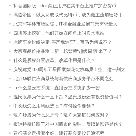
凉”
抖音国际版 tiktok禁止用户在其平台上推广加密货币
高盛帝国：以太坊或取代比特币，成为最主流加密货币
北京写字楼市场回暖，IT和金融业发展前景需求最大
四川停止挖矿，他们开始在闲鱼上叫卖水电站
老牌车企纷纷决定“停产燃油车”，宝马为何说不？
大宗商品价格暴涨，新一轮繁荣“超级周期”来了？
什么是股权分置改革、改革作用是什么？
庆祝建党100周年五星图案烟花绽放鸟巢上空、这一刻太
燃了！
北京华联供应商系统与新供应商服务平台不同之处
（什么是云控系统）直播云控系统多少一套
温氏股票为什么一直下跌？温氏股份还有投资价值吗？
中长线怎么用均线选股？有何操作要领？
散户炒股为什么总是亏？散户大家庭如何应对？
报道特斯拉跌了对中国股市的影响，后续是涨还是跌？
建行基金定投哪个好、建行基金定投开通流程