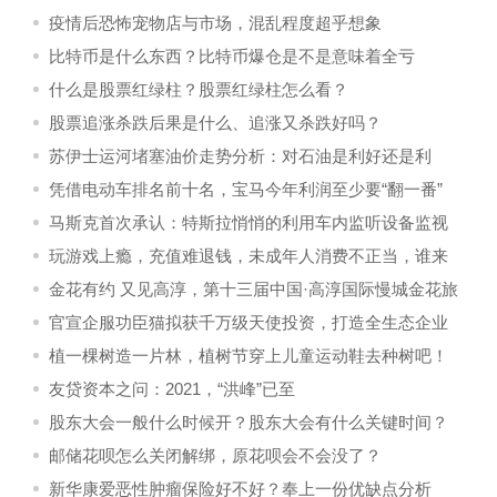
疫情后恐怖宠物店与市场，混乱程度超乎想象
比特币是什么东西？比特币爆仓是不是意味着全亏
什么是股票红绿柱？股票红绿柱怎么看？
股票追涨杀跌后果是什么、追涨又杀跌好吗？
苏伊士运河堵塞油价走势分析：对石油是利好还是利
空？
凭借电动车排名前十名，宝马今年利润至少要“翻一番”
马斯克首次承认：特斯拉悄悄的利用车内监听设备监视
车主
玩游戏上瘾，充值难退钱，未成年人消费不正当，谁来
赔偿？
金花有约 又见高淳，第十三届中国·高淳国际慢城金花旅
游节将盛大开幕
官宣企服功臣猫拟获千万级天使投资，打造全生态企业
服务
植一棵树造一片林，植树节穿上儿童运动鞋去种树吧！
友贷资本之问：2021，“洪峰”已至
股东大会一般什么时候开？股东大会有什么关键时间？
邮储花呗怎么关闭解绑，原花呗会不会没了？
新华康爱恶性肿瘤保险好不好？奉上一份优缺点分析