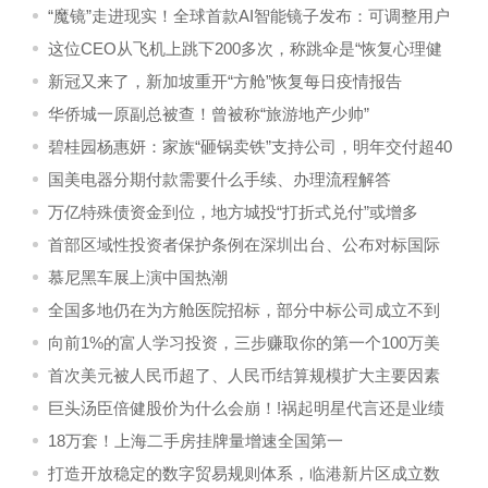
“魔镜”走进现实！全球首款AI智能镜子发布：可调整用户
心理健康
这位CEO从飞机上跳下200多次，称跳伞是“恢复心理健
康的最佳方式”
新冠又来了，新加坡重开“方舱”恢复每日疫情报告
华侨城一原副总被查！曾被称“旅游地产少帅”
碧桂园杨惠妍：家族“砸锅卖铁”支持公司，明年交付超40
万套
国美电器分期付款需要什么手续、办理流程解答
万亿特殊债资金到位，地方城投“打折式兑付”或增多
首部区域性投资者保护条例在深圳出台、公布对标国际
投资经贸规则
慕尼黑车展上演中国热潮
全国多地仍在为方舱医院招标，部分中标公司成立不到
一年
向前1%的富人学习投资，三步赚取你的第一个100万美
元
首次美元被人民币超了、人民币结算规模扩大主要因素
巨头汤臣倍健股价为什么会崩！!祸起明星代言还是业绩
低迷?
18万套！上海二手房挂牌量增速全国第一
打造开放稳定的数字贸易规则体系，临港新片区成立数