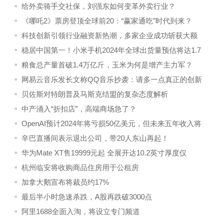
互革新
给外卖骑手交社保，刘强东如何变革外卖行业？
《哪吒2》票房登顶全球前20：“赢家通吃”时代到来？
科技创新引领行业融资新热潮，多家企业成功斩获大额
资金支持
稳居中国第一！小米手机2024年全球出货量预估将达1.7
亿台：历年销量一览
粮食总产量首破1.4万亿斤，玉米为何是增产主力军？
网易云音乐发长文称QQ音乐抄袭：请多一点真正的创新
贝佐斯对特朗普及马斯克结盟的复杂态度解析
中产涌入“折扣店”，高端商场急了？
OpenAI预计2024年将亏损50亿美元，但未来五年收入将
飙升
辛巴直播间表示退出公司，带20人东山再起！
华为Mate XT售19999元起 全展开达10.2英寸厚度仅
3.6mm
杭州临安将收购商品住房用于公租房
加拿大鹅宣布将裁员约17%
最后半小时急速杀跌，A股再跌破3000点
阿里1688全面入淘，将设立专门频道