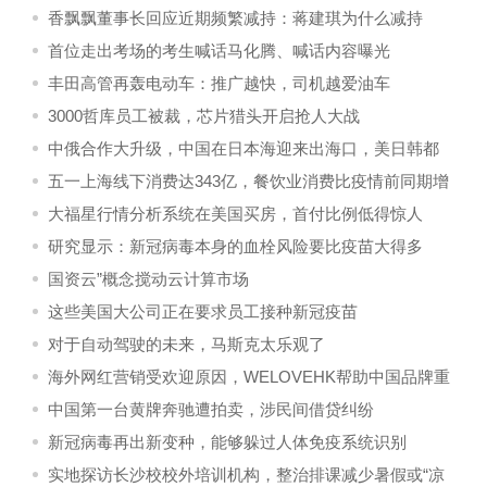
字贸易产业联盟
香飘飘董事长回应近期频繁减持：蒋建琪为什么减持
首位走出考场的考生喊话马化腾、喊话内容曝光
丰田高管再轰电动车：推广越快，司机越爱油车
3000哲库员工被裁，芯片猎头开启抢人大战
中俄合作大升级，中国在日本海迎来出海口，美日韩都
气疯了！
五一上海线下消费达343亿，餐饮业消费比疫情前同期增
长超六成
大福星行情分析系统在美国买房，首付比例低得惊人
研究显示：新冠病毒本身的血栓风险要比疫苗大得多
国资云”概念搅动云计算市场
这些美国大公司正在要求员工接种新冠疫苗
对于自动驾驶的未来，马斯克太乐观了
海外网红营销受欢迎原因，WELOVEHK帮助中国品牌重
塑网红营销！
中国第一台黄牌奔驰遭拍卖，涉民间借贷纠纷
新冠病毒再出新变种，能够躲过人体免疫系统识别
实地探访长沙校校外培训机构，整治排课减少暑假或“凉