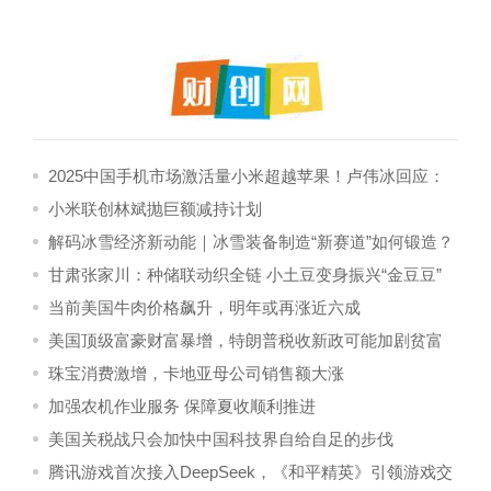
2025中国手机市场激活量小米超越苹果！卢伟冰回应：
竞争极其焦灼
小米联创林斌抛巨额减持计划
解码冰雪经济新动能｜冰雪装备制造“新赛道”如何锻造？
甘肃张家川：种储联动织全链 小土豆变身振兴“金豆豆”
当前美国牛肉价格飙升，明年或再涨近六成
美国顶级富豪财富暴增，特朗普税收新政可能加剧贫富
分化
珠宝消费激增，卡地亚母公司销售额大涨
加强农机作业服务 保障夏收顺利推进
美国关税战只会加快中国科技界自给自足的步伐
腾讯游戏首次接入DeepSeek，《和平精英》引领游戏交