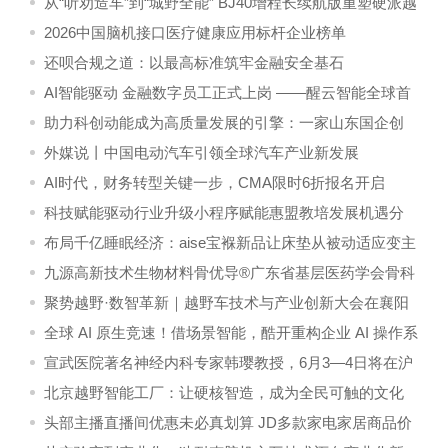
从“听劝造车”到“城野全能” BJ40增程长续航版重塑硬派越
野市场格局
2026中国脑机接口医疗健康应用标杆企业榜单
还呗合规之道：以最高标准筑牢金融安全基石
AI智能驱动 金融数字员工正式上岗 ——醒云智能全球首
发WakeAI 2.0平台
助力科创动能成为高质量发展的引擎：一家山东国企创
投公司“眼光独到”的背后
外媒说丨中国电动汽车引领全球汽车产业新发展
AI时代，财务转型关键一步，CMA限时6折报名开启
科技赋能驱动行业升级小程序赋能惠盟教培发展机遇分
析
布局千亿睡眠经济：aise宝褓新品让床垫从被动适应变主
动撑腰
九源高新技术生物材料骨优导®广东省基层医药学会骨科
修复重建专委会“强筋健骨行”—阳春站学术研讨会圆满落
聚势越野·数智革新｜越野车技术与产业创新大会在襄阳
幕
圆满落幕
全球 AI 原生竞速！借场景智能，酷开重构企业 AI 操作系
统
宣武医院著名神经内科专家韩璎教授，6月3—4日将在沪
出诊！
北京越野智能工厂：让硬核智造，成为全民可触的文化
地标
头部主播直播间优惠未必真划算 JD多款家电家居商品价
格更低