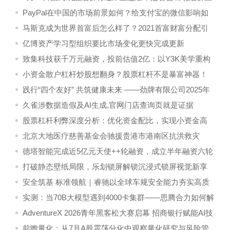
涨？
PayPal在中国的市场前景如何？给支付宝的微信影响如
何？
马斯克成为世界首富后怎么样了？2021首富财富分配引
关注
亿博资产学习型组织要比市场变化更快完成更新
致集科技获千万元融资，投前估值2亿：以Y3K美学重构
AI生活方式
小资金散户杠杆炒股想翻身？股票杠杆不是暴富神器！
践行“四个友好” 共筑健康未来 ——劲牌有限公司2025年
度社会责任报告
久雀涉数据造假及AI生成,官网门店查询页就是证据
股票杠杆利弊深度分析：优化资金配比，实现小资金高
效逆袭复利
北京大地医疗慈善基金会驰援贵港市港南区抗洪救灾
德塔智能完成近5亿元天使++轮融资，成立半年融资六轮
打破静态壁纸局限，乐划锁屏解锁沉浸式锁屏视觉新享
受
安全筑基 标准领航｜睿驰以全球车规安全能力夯实高质
量增长根基
实测：当70B大模型遇到4000卡集群——思腾合力如何解
决AI算力落地的三大痛点？
AdventureX 2026青年黑客松大赛启幕 招商银行赋能AI技
术新生代
前瞻量化：从7月A股震荡分化中观察量化研究与风险管