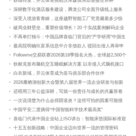
群雄待发，开云体育携勒沃库森俱乐部迎接世界杯
深耕数字化酒店服务建设，腾龙公司全面升级线上服务
体系
深受入境游客青睐，这座越野智能工厂究竟藏着多少惊
喜？
破局业财壁垒，重塑价值增长！20 个实战案例解码企业
财务核心竞争力 —— 齐昊新作《身边的财务》
不再单打独斗：中国品牌喜临门背后的“产学研用”中国生
态
最高院明确玖富系信息中介非借款人 驳回出借人再审申
请
Followme交易联赛2026第18季报名火热，全球超2,500个
实盘账户同台竞技中！
狄耐克发布脑机交互睡眠解决方案 以非侵入式脑机接口
技术，重塑中国人的睡眠质量
白衣新域，开云体育成为皇马俱乐部合作伙伴
2026雁栖湖创新大会暨第八届世界一流企业研发与创新
管理论坛在北京怀柔·德勤书院成功举办
还呗用三年公益深耕，写就一份责任与成长的共赢答卷
一次说清楚为什么会得阴道炎？这些可怕的因素可能很
多人都有过
中国平安二度摘得“中国智能科学技术最高奖”
喜临门代表中国企业站上ISO讲台：智能床垫国际标准迎
来中国声音
十五五创新战略：中国企业迈向世界一流的管理密码