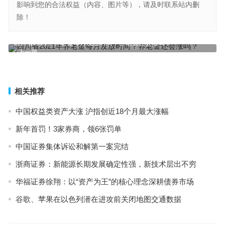
影响到您的合法权益（内容、图片等），请及时联系站内删
除！
四川省2021年养老金每月发放时间？养老金还会涨吗？
上一篇
美团讲Apple前任员工窃取商业机密？企业响应事件的起始
下一篇
相关推荐
中国权益类资产大涨 沪指创近18个月最大涨幅
新年首罚！3家券商，领6张罚单
中国证券集体诉讼和解第一案完结
浙商证券：新能源长期发展确定性强，新技术层出不穷
华福证券徐翔：以“资产为王”的核心理念深耕债券市场
谷歌、苹果在以色列潜在进攻前关闭地图交通数据