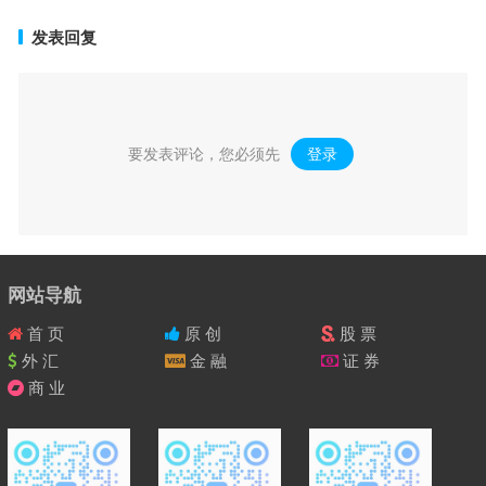
发表回复
要发表评论，您必须先
登录
。
网站导航
首 页
原 创
股 票
外 汇
金 融
证 券
商 业