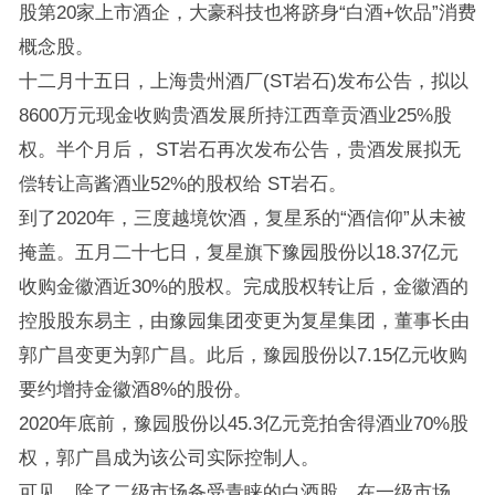
股第20家上市酒企，大豪科技也将跻身“白酒+饮品”消费
概念股。
十二月十五日，上海贵州酒厂(ST岩石)发布公告，拟以
8600万元现金收购贵酒发展所持江西章贡酒业25%股
权。半个月后， ST岩石再次发布公告，贵酒发展拟无
偿转让高酱酒业52%的股权给 ST岩石。
到了2020年，三度越境饮酒，复星系的“酒信仰”从未被
掩盖。五月二十七日，复星旗下豫园股份以18.37亿元
收购金徽酒近30%的股权。完成股权转让后，金徽酒的
控股股东易主，由豫园集团变更为复星集团，董事长由
郭广昌变更为郭广昌。此后，豫园股份以7.15亿元收购
要约增持金徽酒8%的股份。
2020年底前，豫园股份以45.3亿元竞拍舍得酒业70%股
权，郭广昌成为该公司实际控制人。
可见，除了二级市场备受青睐的白酒股，在一级市场，