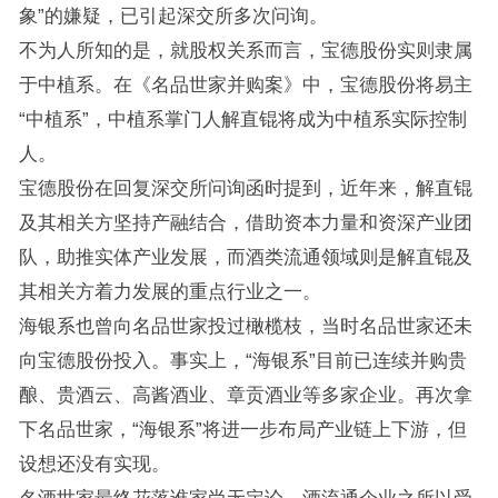
象”的嫌疑，已引起深交所多次问询。
不为人所知的是，就股权关系而言，宝德股份实则隶属
于中植系。在《名品世家并购案》中，宝德股份将易主
“中植系”，中植系掌门人解直锟将成为中植系实际控制
人。
宝德股份在回复深交所问询函时提到，近年来，解直锟
及其相关方坚持产融结合，借助资本力量和资深产业团
队，助推实体产业发展，而酒类流通领域则是解直锟及
其相关方着力发展的重点行业之一。
海银系也曾向名品世家投过橄榄枝，当时名品世家还未
向宝德股份投入。事实上，“海银系”目前已连续并购贵
酿、贵酒云、高酱酒业、章贡酒业等多家企业。再次拿
下名品世家，“海银系”将进一步布局产业链上下游，但
设想还没有实现。
名酒世家最终花落谁家尚无定论，酒流通企业之所以受