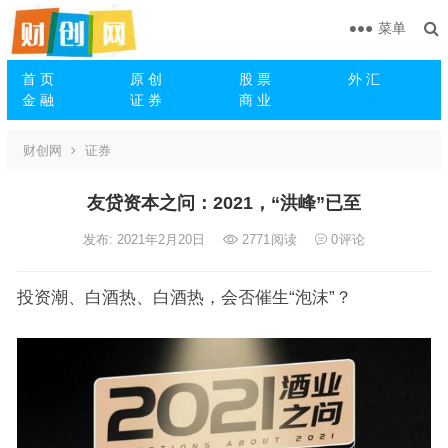
菜单
首 页
原 创
股 票
外 汇
金 融
证 券
商 业
财创网
证券
友贷资本之问：2021，“洪峰”已至
发布: 2021年2月20日
2771
阅读
0
评论
投资潮、白酒热、白酒热，会否催生“泡沫”？