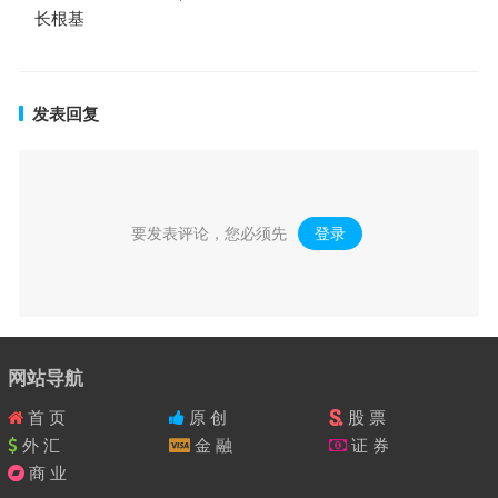
长根基
发表回复
要发表评论，您必须先
登录
。
网站导航
首 页
原 创
股 票
外 汇
金 融
证 券
商 业