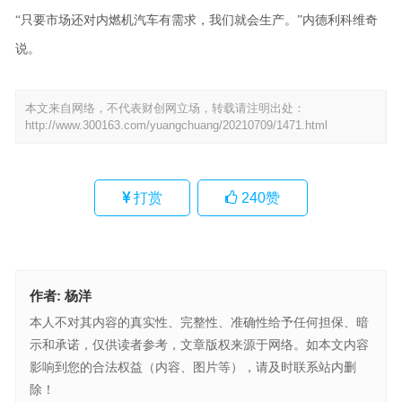
“只要市场还对内燃机汽车有需求，我们就会生产。”内德利科维奇
说。
本文来自网络，不代表财创网立场，转载请注明出处：
http://www.300163.com/yuangchuang/20210709/1471.html
打赏
240
赞
作者:
杨洋
本人不对其内容的真实性、完整性、准确性给予任何担保、暗
示和承诺，仅供读者参考，文章版权来源于网络。如本文内容
影响到您的合法权益（内容、图片等），请及时联系站内删
除！