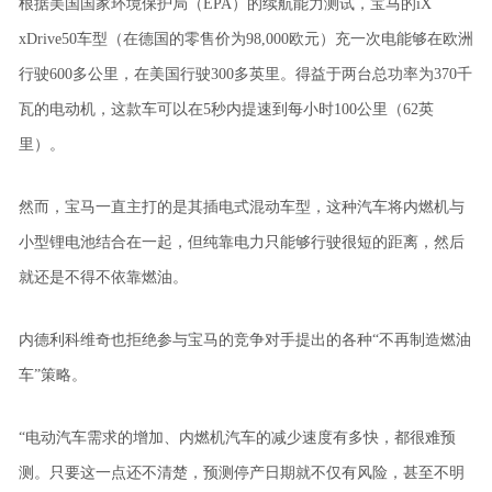
根据美国国家环境保护局（EPA）的续航能力测试，宝马的iX
xDrive50车型（在德国的零售价为98,000欧元）充一次电能够在欧洲
行驶600多公里，在美国行驶300多英里。得益于两台总功率为370千
瓦的电动机，这款车可以在5秒内提速到每小时100公里（62英
里）。
然而，宝马一直主打的是其插电式混动车型，这种汽车将内燃机与
小型锂电池结合在一起，但纯靠电力只能够行驶很短的距离，然后
就还是不得不依靠燃油。
内德利科维奇也拒绝参与宝马的竞争对手提出的各种“不再制造燃油
车”策略。
“电动汽车需求的增加、内燃机汽车的减少速度有多快，都很难预
测。只要这一点还不清楚，预测停产日期就不仅有风险，甚至不明