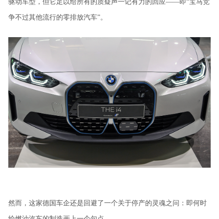
驱动车型，但它足以给所有的质疑声一记有力的回应——即“宝马竞
争不过其他流行的零排放汽车”。
然而，这家德国车企还是回避了一个关于停产的灵魂之问：即何时
给燃油汽车的制造画上一个句点。