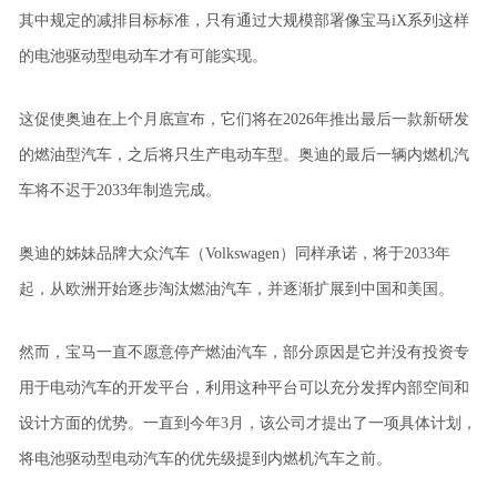
其中规定的减排目标标准，只有通过大规模部署像宝马iX系列这样
的电池驱动型电动车才有可能实现。
这促使奥迪在上个月底宣布，它们将在2026年推出最后一款新研发
的燃油型汽车，之后将只生产电动车型。奥迪的最后一辆内燃机汽
车将不迟于2033年制造完成。
奥迪的姊妹品牌大众汽车（Volkswagen）同样承诺，将于2033年
起，从欧洲开始逐步淘汰燃油汽车，并逐渐扩展到中国和美国。
然而，宝马一直不愿意停产燃油汽车，部分原因是它并没有投资专
用于电动汽车的开发平台，利用这种平台可以充分发挥内部空间和
设计方面的优势。一直到今年3月，该公司才提出了一项具体计划，
将电池驱动型电动汽车的优先级提到内燃机汽车之前。