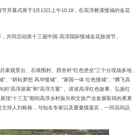
节开幕式将于3月13日上午10:18，在高淳桠溪慢城的金花
序，共同启动第十三届中国·高淳国际慢城金花旅游节。
吕家观景台、石墙围村、西舍村“红色堡垒”三个分现场多地
”、“耕耘梦想 风华慢城”、“家国一体 红色慢城”、“腾飞高
兴的“高淳探索”和“高淳方案”， 讲述高淳红色故事、弘扬红
展现“十三五”期间高淳乡村振兴和文旅产业发展取得的累累
筒主持人刘栋栋，与知名专家以及重量级嘉宾，一同花间品