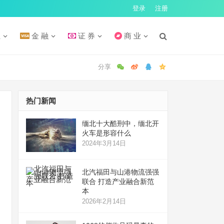
登录
注册
汇
金 融
证 券
商 业
热门新闻
缅北十大酷刑中，缅北开
火车是形容什么
2024年3月14日
北汽福田与山港物流强强
联合 打造产业融合新范
本
2026年2月14日