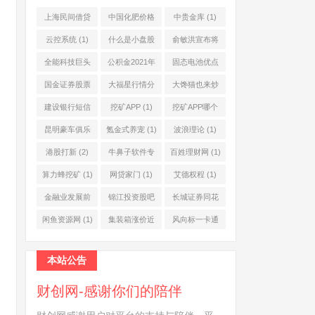
上海民间借贷
中国化肥价格
中贵金库
(1)
公司
(1)
网
(1)
云控系统
(1)
什么是小盘股
俞敏洪宣布将
(2)
退休
(1)
全能科技巨头
公积金2021年
固态电池优点
(1)
起不允许提取
(1)
国金证券股票
大福星行情分
大馋猫也来炒
(1)
(2)
析系统
(1)
股票
(1)
建设银行短信
挖矿APP
(1)
挖矿APP哪个
服务费
(1)
靠谱
(1)
昆明豪车俱乐
氪金式养宠
(1)
波浪理论
(1)
部
(1)
港股打新
(2)
牛鼻子软件专
百姓理财网
(1)
业版
(1)
算力蜂挖矿
(1)
网贷家门
(1)
艾德权程
(1)
金融业发展前
锦江投资股吧
长城证券同花
景
(1)
(1)
顺
(1)
闲鱼资源网
(1)
集装箱涨价近
风向标一卡通
10倍
(1)
(1)
本站公告
财创网-感谢你们的陪伴