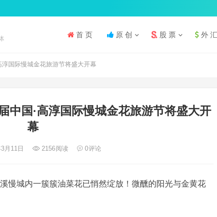
首 页
原 创
股 票
外 
体
高淳国际慢城金花旅游节将盛大开幕
届中国·高淳国际慢城金花旅游节将盛大开
幕
年3月11日
2156
阅读
0
评论
溪慢城内一簇簇油菜花已悄然绽放！微醺的阳光与金黄花