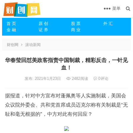
菜单
首 页
原 创
股 票
外 汇
金 融
证 券
商 业
财创网
滚动新闻
华春莹回怼美政客指责中国制裁，精彩反击，一针见
血！
发布: 2021年1月23日
2482
阅读
0
评论
据报道，针对中方宣布对蓬佩奥等人实施制裁，美国会
众议院外委会、共和党首席成员迈克尔称有关制裁是“无
耻和毫无根据的”，中方对此有何回应？