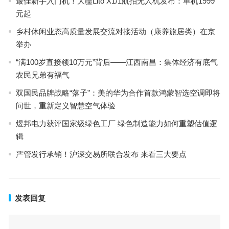
最佳新手入门机！大疆Lito X1/1航拍无人机发布：单机1999
元起
乡村休闲业态高质量发展交流对接活动（康养旅居类）在京
举办
“满100岁直接领10万元”背后——江西南昌：集体经济有底气
农民兄弟有福气
双国民品牌战略“落子”：美的华为合作首款鸿蒙智选空调即将
问世，重新定义智慧空气体验
煜邦电力获评国家级绿色工厂 绿色制造能力如何重塑估值逻
辑
严管发行承销！沪深交易所联合发布 来看三大要点
发表回复