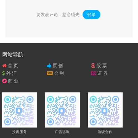
要发表评论，您必须先
登录
。
网站导航
首 页
原 创
股 票
外 汇
金 融
证 券
商 业
投诉服务
广告咨询
洽谈合作