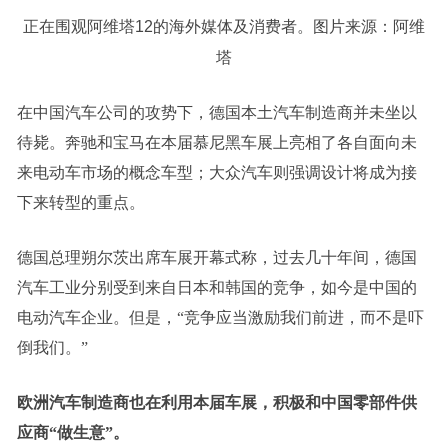
正在围观阿维塔12的海外媒体及消费者。图片来源：阿维
塔
在中国汽车公司的攻势下，德国本土汽车制造商并未坐以
待毙。奔驰和宝马在本届慕尼黑车展上亮相了各自面向未
来电动车市场的概念车型；大众汽车则强调设计将成为接
下来转型的重点。
德国总理
朔尔茨
出席车展开幕式称
，
过去几十年间，德国
汽车工业分别受到来自日本和韩国的竞争，如今是中国的
电动汽车企业。但是，“竞争应当激励我们前进，而不是吓
倒我们。”
欧洲汽车制造商也在利用本届车展，积极和中国零部件供
应商“做生意”。