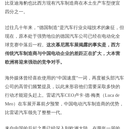
比亚迪海豹也比西方现有汽车制造商在本土生产车型便宜
四分之一。
过往几十年来，“德国制造”是汽车行业尖端技术的象征，但
现在，原本处于强势地位的德国汽车公司已经在电动化全
球竞赛中落后一程。
这次慕尼黑车展揭露的事实是，西方
传统汽车制造商与中国电动企业的差距正在扩大，大本营
欧洲将迎来强劲的竞争对手。
海外媒体曾经喜欢使用的“中国速度”一词，再度被头部汽车
公司的高管们频繁提及，以此来形容他们需要采取多快的
行动才能迎头赶上。雷诺汽车CEO卢卡·德·梅奥（Luca de
Meo）在车展开幕前夕预警，中国电动汽车制造商的优势，
比雷诺汽车领先了整整一代。
来自中国的后起之秀已经深入到欧洲大陆，在两年一届的