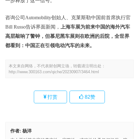
一步释放了这一信号。
咨询公司Automobility创始人、克莱斯勒中国前首席执行官
Bill Russo告诉界面新闻，
上海车展为前来中国的海外汽车
高层敲响了警钟，但慕尼黑车展则在欧洲的后院，全世界
都看到：中国正在引领电动汽车的未来。
本文来自网络，不代表财创网立场，转载请注明出处：
http://www.300163.com/qiche/20230907/3464.html
打赏
82
赞
作者:
杨洋