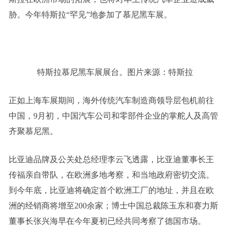
胁。今年特斯拉“罕见”地参加了慕尼黑车展。
特斯拉慕尼黑车展展台。图片来源：特斯拉
正如上海车展期间，海外传统汽车制造商领导层包机前往
中国，9月初，中国汽车公司和零部件企业的掌舵人及高管
齐聚慕尼黑。
比亚迪品牌及公关处总经理李云飞透露，比亚迪董事长王
传福亲自带队，在欧洲多地考察，和当地政府密切交流。
到今年底，比亚迪将确定首个欧洲工厂的地址，并且在欧
洲的经销商将增至200余家；博士中国总裁陈玉东和赛力斯
董事长张兴海早在今年夏初已经共同考察了德国市场。