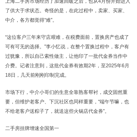
上海二手房市场经历了加速回暖之后，也从4月份开始进入
了供大于求状态。奇怪的是，在此过程中，卖家、买家、
中介，各方都觉得“难”。
“这位客户三年来守店艰难，在税费面前，置换房产也成了
可有可无的选择。”李小忆说，在整个置换过程中，客户有
过犹豫，所以自己索性做主，让他印了一批代金券当作中
介费。记者注意到，这批代金券有效期2年，至2025年6月
18日，几天前刚刚印制完成。
市场下行，中介小哥们的生意全靠熟客帮衬，成交固然重
要，但维护老客户、下沉社区也同样重要，“端午节嘛，也
不给老客户送粽子了，就送这些火锅店代金券”。
二手房挂牌增速全国第一