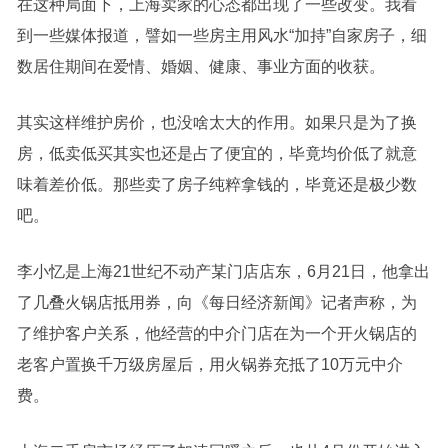
在这种局面下，上海卖家的心态都出现了一些改变。我看
到一些媒体报道，譬如一些房主用风水“加持”自家房子，细
数居住期间在爱情、婚姻、健康、事业方面的收获。
其实这样维护房价，也没啥太大的作用。如果只是为了换
房，低卖低买其实也还是占了便宜的，毕竟均价低了就意
味着差价低。那些卖了房子纯粹拿钱的，毕竟还是极少数
吧。
李小忆是上海21世纪不动产某门店店东，6月21日，他拿出
了几叠火锅店抵用券，向《每日经济新闻》记者声称，为
了维护客户关系，他经营的中介门店在为一个开火锅店的
老客户置换千万级房屋后，用火锅券充抵了10万元中介
费。