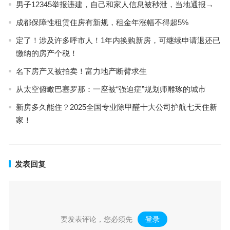
男子12345举报违建，自己和家人信息被秒泄，当地通报→
成都保障性租赁住房有新规，租金年涨幅不得超5%
定了！涉及许多呼市人！1年内换购新房，可继续申请退还已
缴纳的房产个税！
名下房产又被拍卖！富力地产断臂求生
从太空俯瞰巴塞罗那：一座被“强迫症”规划师雕琢的城市
新房多久能住？2025全国专业除甲醛十大公司护航七天住新
家！
发表回复
要发表评论，您必须先
登录
。