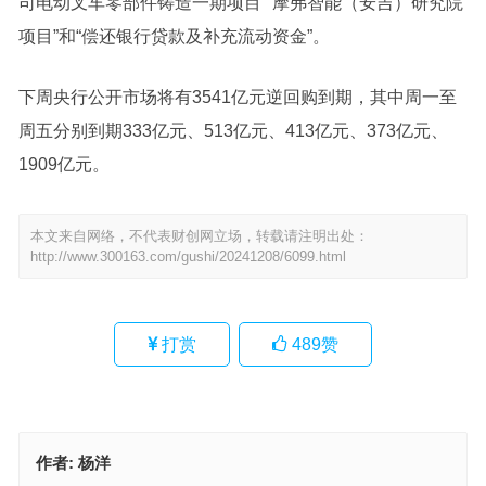
司电动叉车零部件铸造一期项目”“摩弗智能（安吉）研究院
项目”和“偿还
银行
贷款及补充流动资金”。
下周央行公开市场将有3541亿元逆回购到期，其中周一至
周五分别到期333亿元、513亿元、413亿元、373亿元、
1909亿元。
本文来自网络，不代表财创网立场，转载请注明出处：
http://www.300163.com/gushi/20241208/6099.html
打赏
489
赞
作者:
杨洋