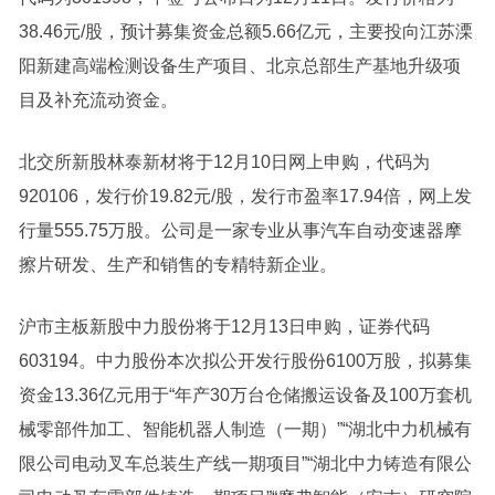
38.46元/股，预计募集资金总额5.66亿元，主要投向江苏溧
阳新建高端检测设备生产项目、北京总部生产基地升级项
目及补充流动资金。
北交所新股
林泰新材
将于12月10日网上申购，代码为
920106，发行价19.82元/股，发行市盈率17.94倍，网上发
行量555.75万股。公司是一家专业从事汽车自动变速器摩
擦片研发、生产和销售的
专精特新
企业。
沪市主板新股
中力股份
将于12月13日申购，
证券
代码
603194。
中力股份
本次拟公开发行股份6100万股，拟募集
资金13.36亿元用于“年产30万台仓储搬运设备及100万套机
械零部件加工、智能
机器人
制造（一期）”“湖北中力机械有
限公司电动叉车总装生产线一期项目”“湖北中力铸造有限公