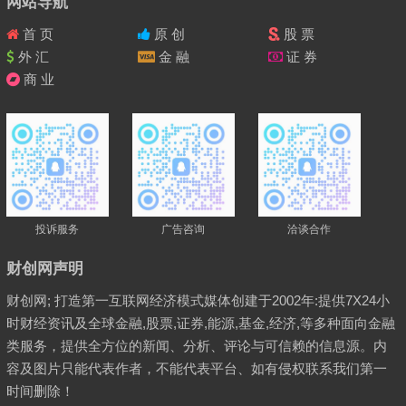
网站导航
首 页
原 创
股 票
外 汇
金 融
证 券
商 业
投诉服务
广告咨询
洽谈合作
财创网声明
财创网; 打造第一互联网经济模式媒体创建于2002年:提供7X24小
时财经资讯及全球金融,股票,证券,能源,基金,经济,等多种面向金融
类服务，提供全方位的新闻、分析、评论与可信赖的信息源。内
容及图片只能代表作者，不能代表平台、如有侵权联系我们第一
时间删除！