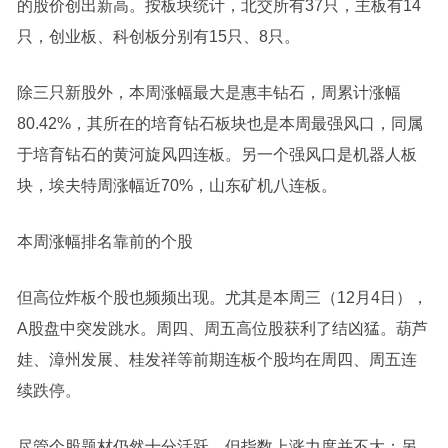
的股价创出新高。按板块统计，北交所有37只，主板有14
只，创业板、科创板分别有15只、8只。
除三只新股外，本周涨幅最大是
惠丰钻石
，周累计涨幅
80.42%，其所在的
培育钻石
板块也是本周最强风口，同属
于
培育钻石
的
黄河旋风
四连板。另一个强风口是
机器人
板
块，埃夫特周涨幅近70%，
山东矿机
八连板。
本周涨幅排名靠前的个股
但高位炸板个股也频频出现。尤其是本周三（12月4日），
A股盘中突发跳水。周四、周五高位股获利了结凶猛。
葫芦
娃
、
漳州发展
、
桂发祥
等前期连板个股均在周四、周五连
续跌停。
尽管个股题材仍然十分活跃，但指数上涨力度并不大；另