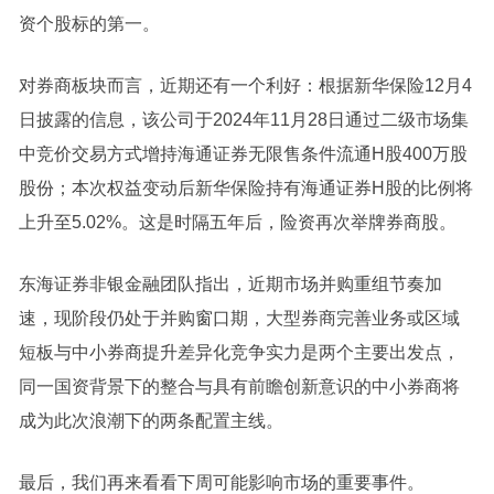
资个股标的第一。
对券商板块而言，近期还有一个利好：根据
新华保险
12月4
日披露的信息，该公司于2024年11月28日通过二级市场集
中竞价交易方式增持
海通证券
无限售条件流通H股400万股
股份；本次权益变动后
新华保险
持有
海通证券
H股的比例将
上升至5.02%。这是时隔五年后，险资再次
举牌
券商股。
东海
证券
非银金融团队指出，近期市场并购重组节奏加
速，现阶段仍处于并购窗口期，大型券商完善业务或区域
短板与中小券商提升差异化竞争实力是两个主要出发点，
同一国资背景下的整合与具有前瞻创新意识的中小券商将
成为此次浪潮下的两条配置主线。
最后，我们再来看看下周可能影响市场的重要事件。