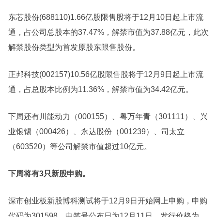
东芯股份
(688110)1.66亿股限售股将于12月10日起上市流
通，占公司总股本的37.47%，解禁市值为37.88亿元，此次
解禁股份类型为首发原股东限售股份。
正邦科技
(002157)10.56亿股限售股将于12月9日起上市流
通，占总股本比例为11.36%，解禁市值为34.42亿元。
下周还有
川能动力
（000155）、粤
万年青
（301111）、
兴
业银锡
（000426）、
永达股份
（001239）、
司太立
（603520）等公司解禁市值超过10亿元。
下周将有3只新股申购。
深市创业板新股
博科测试
将于12月9日开始网上申购，申购
代码为301598，中签号公布日为12月11日。发行价格为