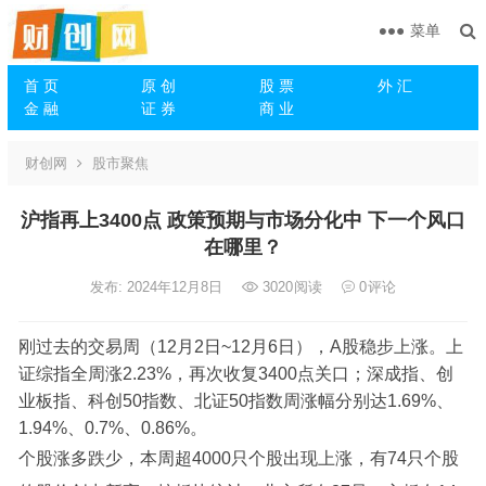
菜单
首 页
原 创
股 票
外 汇
金 融
证 券
商 业
财创网
股市聚焦
沪指再上3400点 政策预期与市场分化中 下一个风口
在哪里？
发布: 2024年12月8日
3020
阅读
0
评论
刚过去的交易周（12月2日~12月6日），A股稳步上涨。上
证综指全周涨2.23%，再次收复3400点关口；深成指、创
业板指、科创50指数、北证50指数周涨幅分别达1.69%、
1.94%、0.7%、0.86%。
个股涨多跌少，本周超4000只个股出现上涨，有74只个股