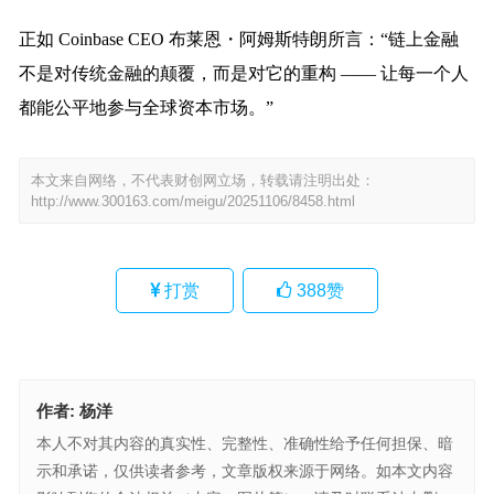
正如 Coinbase CEO 布莱恩・阿姆斯特朗所言：“链上金融
不是对传统金融的颠覆，而是对它的重构 —— 让每一个人
都能公平地参与全球资本市场。”
本文来自网络，不代表财创网立场，转载请注明出处：
http://www.300163.com/meigu/20251106/8458.html
打赏
388
赞
作者:
杨洋
本人不对其内容的真实性、完整性、准确性给予任何担保、暗
示和承诺，仅供读者参考，文章版权来源于网络。如本文内容