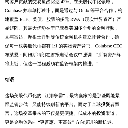
构客户贡献的交易量占比达 42%。在美股代币化领域，
Coinbase 并非单打独斗，而是通过与 Ondo 等平台合作，构
建覆盖 ETF、美债、股票的多元 RWA（现实世界资产）产
品矩阵。其最大优势在于已获得
美国
多个州的金融牌照，
且与富达、摩根士丹利等传统金融机构建立托管合作，确
保每一枚美股代币都有 1:1 的实物资产背书。Coinbase CEO
布莱恩・阿姆斯特朗在财报电话会议中强调：“所有资产终
将上链，但这一过程必须在监管框架内推进。”
结语
这场美股代币化的 “江湖争霸”，最终赢家将是那些既能紧
跟监管步伐，又能持续创新的平台。而对于全球
投资
者而
言，这场变革带来的不仅是更便捷、低成本的
投资
渠道，
更是金融体系向 “更普惠、更高效” 方向演进的新机遇。