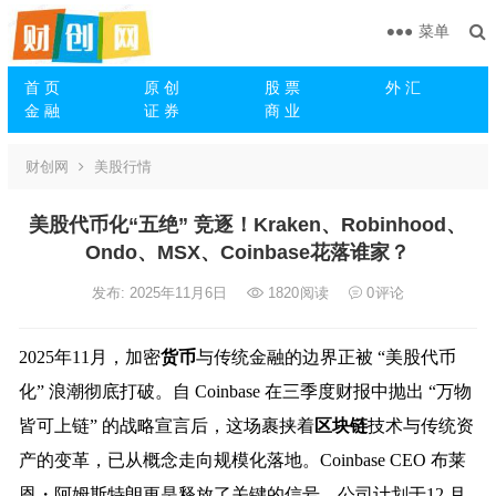
菜单
首 页
原 创
股 票
外 汇
金 融
证 券
商 业
财创网
美股行情
美股代币化“五绝” 竞逐！Kraken、Robinhood、
Ondo、MSX、Coinbase花落谁家？
发布: 2025年11月6日
1820
阅读
0
评论
2025年11月，加密
货币
与传统金融的边界正被 “美股代币
化” 浪潮彻底打破。自 Coinbase 在三季度财报中抛出 “万物
皆可上链” 的战略宣言后，这场裹挟着
区块链
技术与传统资
产的变革，已从概念走向规模化落地。Coinbase CEO 布莱
恩・阿姆斯特朗更是释放了关键的信号，公司计划于12 月