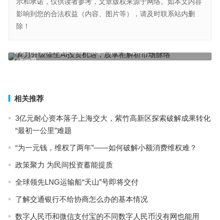
示和承诺，仅供读者参考，文章版权来源于网络。如本文内容
影响到您的合法权益（内容、图片等），请及时联系站内删
除！
算力升级催生AI投资机遇，股掌柜解析市场脉络
上一篇
国际油价突然大跌！欧佩克+将加速增产
下一篇
相关推荐
3亿元耐心资本落子上海交大，紫竹高新区探索破解成果转化
“最初一公里”难题
“为一元钱，维权了两年”——如何破解小额消费维权难？
政策聚力 为民间投资蓄能提质
全球领先LNG运输船“天山”号即将交付
了解交通银行不给协商怎么办的基本情况
数字人民币和微信支付宝的不同数字人民币没有网也能用