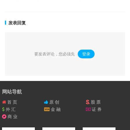
发表回复
要发表评论，您必须先
登录
。
网站导航
首 页
原 创
股 票
外 汇
金 融
证 券
商 业