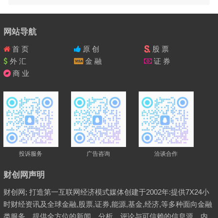
网站导航
首 页
原 创
股 票
外 汇
金 融
证 券
商 业
投诉服务
广告咨询
洽谈合作
财创网声明
财创网; 打造第一互联网经济模式媒体创建于2002年:提供7X24小
时财经资讯及全球金融,股票,证券,能源,基金,经济,等多种面向金融
类服务，提供全方位的新闻、分析、评论与可信赖的信息源。内