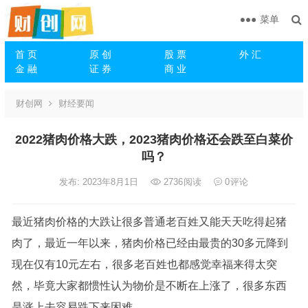
菜单
首 页
原 创
股 票
外 汇
金 融
证 券
商 业
财创网
财经要闻
2022猪肉价格大跌，2023猪肉价格还会跌至白菜价
吗？
发布: 2023年8月1日
2736
阅读
0
评论
最近猪肉价格的大跌让很多普通老百姓又能天天吃得起猪
肉了，最近一年以来，猪肉价格已经由最贵的30多元降到
现在仅有10元左右，很多老百姓也都感觉幸福来得太突
然，毕竟大家都惯性认为物价是不断在上涨了，很多东西
是涨上去容易跌下来困难。