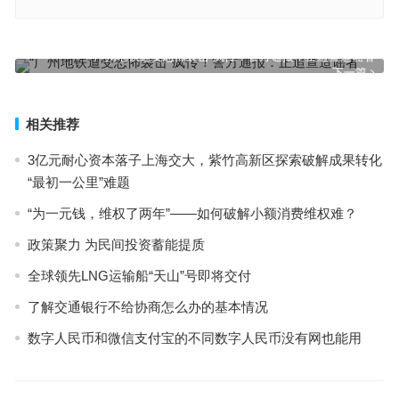
媒体：“北极鲶鱼”的爷爷栽了！孙女不炫富恐怕也躲不过去
上一篇
“广州地铁遭受恐怖袭击”疯传！警方通报：正追查造谣者
下一篇
相关推荐
3亿元耐心资本落子上海交大，紫竹高新区探索破解成果转化
“最初一公里”难题
“为一元钱，维权了两年”——如何破解小额消费维权难？
政策聚力 为民间投资蓄能提质
全球领先LNG运输船“天山”号即将交付
了解交通银行不给协商怎么办的基本情况
数字人民币和微信支付宝的不同数字人民币没有网也能用