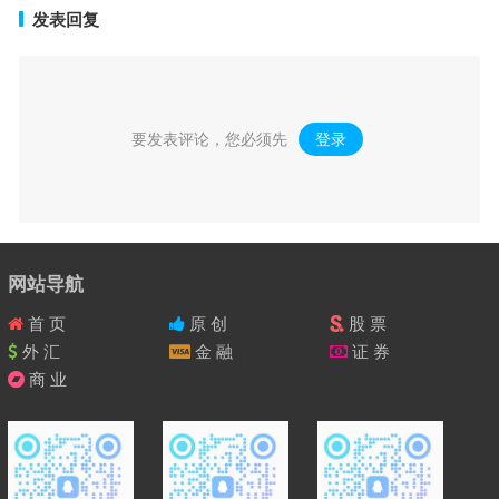
发表回复
要发表评论，您必须先
登录
。
网站导航
首 页
原 创
股 票
外 汇
金 融
证 券
商 业