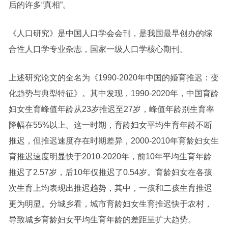
后的许多“真相”。
《人口研究》是中国人口学会会刊，是我国最早创办的综
合性人口学专业杂志，国家一级人口学核心期刊。
上述研究论文的全名为《1990-2020年中国的婚育推迟：变
化趋势与典型特征》。其中发现，1990-2020年，中国育龄
妇女生育峰值年龄从23岁推迟至27岁，峰值年龄别生育率
降幅在55%以上。这一时期，育龄妇女平均生育年龄不断
推迟，但推迟速度存在时期差异，2000-2010年育龄妇女生
育推迟速度明显快于2010-2020年，前10年平均生育年龄
推迟了2.57岁，后10年仅推迟了0.54岁。育龄妇女在各孩
次生育上均表现出推迟趋势，其中，一孩和二孩生育推迟
更为明显。分城乡看，城市育龄妇女生育推迟快于农村，
导致城乡育龄妇女平均生育年龄的差距呈扩大趋势。