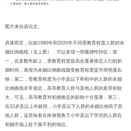
图片来自该论文。
具体而言，比较1990年和2020年不同受教育程度人群的未
婚比例曲线（见上图），可以发现一些规律性特征：第
一，在多数年龄上，受教育程度提高会显著推迟人们的初
婚时间，表现为未婚比例曲线随受教育程度提升而明显右
移；第二，受教育程度为小学及以下和初中的人群的未婚
比例曲线非常接近，高等教育人群与其他人群的差异则较
大，可见，高等教育对初婚推迟的影响十分显著；第三，
在32岁及以上年龄段，小学及以下人群的未婚比例高于其
他人群，这意味着在终身视角下小学及以下学历的人群在
初婚市场上处于最不利的地位。