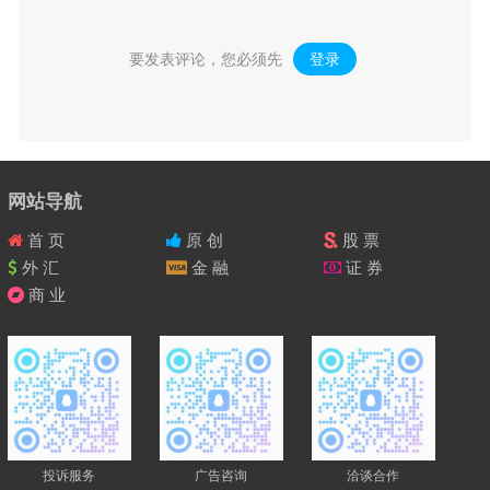
要发表评论，您必须先
登录
。
网站导航
首 页
原 创
股 票
外 汇
金 融
证 券
商 业
投诉服务
广告咨询
洽谈合作