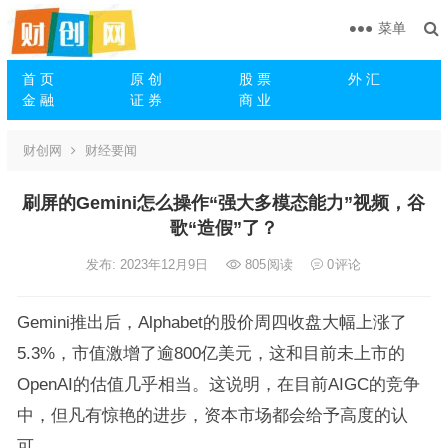
菜单
首 页
原 创
股 票
外 汇
金 融
证 券
商 业
财创网
财经要闻
刷屏的Gemini怎么操作“强大多模态能力”视频，谷
歌“造假”了？
发布: 2023年12月9日
805
阅读
0
评论
Gemini推出后，Alphabet的股价周四收盘大幅上涨了
5.3%，市值激增了逾800亿美元，这和目前未上市的
OpenAI的估值几乎相当。这说明，在目前AIGC的竞争
中，但凡有惊艳的进步，资本市场都会给予高度的认
可。