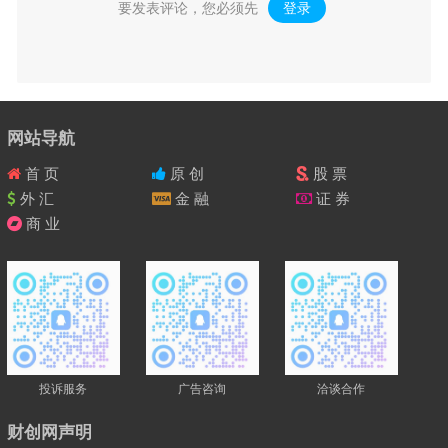
要发表评论，您必须先
登录
。
网站导航
首 页
原 创
股 票
外 汇
金 融
证 券
商 业
投诉服务
广告咨询
洽谈合作
财创网声明