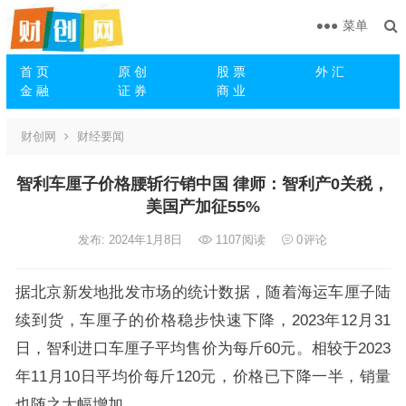
菜单
首 页
原 创
股 票
外 汇
金 融
证 券
商 业
财创网
财经要闻
智利车厘子价格腰斩行销中国 律师：智利产0关税，
美国产加征55%
发布: 2024年1月8日
1107
阅读
0
评论
据北京新发地批发市场的统计数据，随着海运车厘子陆
续到货，车厘子的价格稳步快速下降，2023年12月31
日，智利进口车厘子平均售价为每斤60元。相较于2023
年11月10日平均价每斤120元，价格已下降一半，销量
也随之大幅增加。