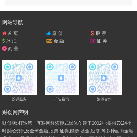
网站导航
首 页
原 创
股 票
外 汇
金 融
证 券
商 业
投诉服务
广告咨询
洽谈合作
财创网声明
财创网; 打造第一互联网经济模式媒体创建于2002年:提供7X24小
时财经资讯及全球金融,股票,证券,能源,基金,经济,等多种面向金融