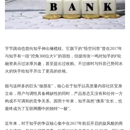
字节跳动也曾向知乎伸出橄榄枝。它旗下的“悟空问答”曾在2017年
与知乎有一段“挖角300位大V”的宿怨，但据传张一鸣对知乎的F轮
融资表示过浓厚兴趣，甚至提出过收购。不过彼时与抖音已势同水
火的快手给知乎开出了更高的价格。
能与这样多的巨头“做朋友”，核心在于知乎以高质量内容社区安身
立命，用户与调性具备稀缺性的同时，产品形态又没有和任何一方
构成不可调和的竞争关系。因而十年来，知乎虽然“佛系”生长，也
最终成为了互联网圈中的独特“一极”。
近年来，对于知乎的争议核心集中在2017年前后开启的旋风般的商