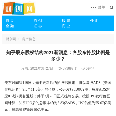
菜单
首 页
原 创
股 票
外 汇
金 融
证 券
商 业
财创网
房产信息
知乎股东股权结构2021新消息：各股东持股比例是
多少？
发布: 2021年3月27日
8738
阅读
0
评论
美东时间3月19日，知乎更新后的招股书披露：将以每股ADS（美国
存托证券）9.5至11.5美元的价格，公开发行5500万股，每股ADS对
应0.5股A类普通股；并于3月26日正式挂牌交易。按照IPO发行价区
间计算，知乎IPO后的总股本约为5.83亿ADS，IPO估值为55-67亿美
元，最高融资额超10亿美元。