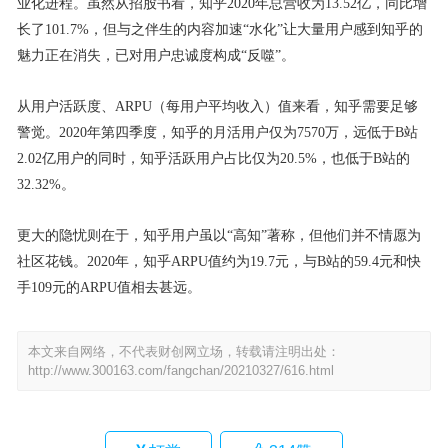
业化进程。虽然从招股书看，知乎2020年总营收为13.52亿，同比增
长了101.7%，但与之伴生的内容加速“水化”让大量用户感到知乎的
魅力正在消失，已对用户忠诚度构成“反噬”。
从用户活跃度、ARPU（每用户平均收入）值来看，知乎需要足够
警觉。2020年第四季度，知乎的月活用户仅为7570万，远低于B站
2.02亿用户的同时，知乎活跃用户占比仅为20.5%，也低于B站的
32.32%。
更大的隐忧则在于，知乎用户虽以“高知”著称，但他们并不情愿为
社区花钱。2020年，知乎ARPU值约为19.7元，与B站的59.4元和快
手109元的ARPU值相去甚远。
本文来自网络，不代表财创网立场，转载请注明出处：
http://www.300163.com/fangchan/20210327/616.html