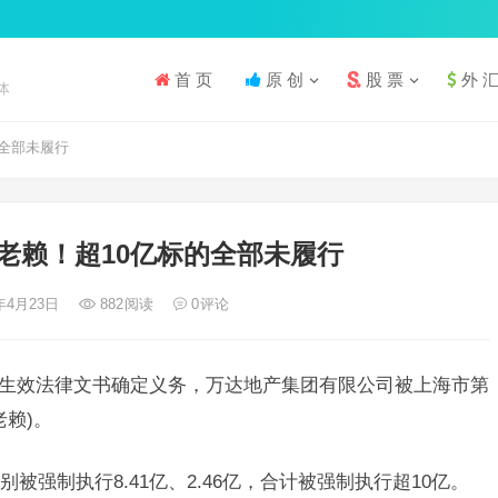
首 页
原 创
股 票
外 
体
全部未履行
老赖！超10亿标的全部未履行
3年4月23日
882
阅读
0
评论
行生效法律文书确定义务，万达地产集团有限公司被上海市第
赖)。
强制执行8.41亿、2.46亿，合计被强制执行超10亿。