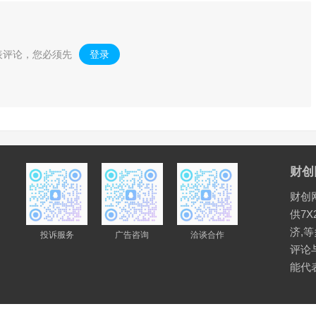
表评论，您必须先
登录
。
财创
财创
供7X
济,
投诉服务
广告咨询
洽谈合作
评论
能代