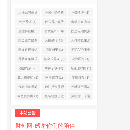
上海民间借贷
中国化肥价格
中贵金库
(1)
公司
(1)
网
(1)
云控系统
(1)
什么是小盘股
俞敏洪宣布将
(2)
退休
(1)
全能科技巨头
公积金2021年
固态电池优点
(1)
起不允许提取
(1)
国金证券股票
大福星行情分
大馋猫也来炒
(1)
(2)
析系统
(1)
股票
(1)
建设银行短信
挖矿APP
(1)
挖矿APP哪个
服务费
(1)
靠谱
(1)
昆明豪车俱乐
氪金式养宠
(1)
波浪理论
(1)
部
(1)
港股打新
(2)
牛鼻子软件专
百姓理财网
(1)
业版
(1)
算力蜂挖矿
(1)
网贷家门
(1)
艾德权程
(1)
金融业发展前
锦江投资股吧
长城证券同花
景
(1)
(1)
顺
(1)
闲鱼资源网
(1)
集装箱涨价近
风向标一卡通
10倍
(1)
(1)
本站公告
财创网-感谢你们的陪伴