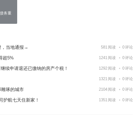
，债务重
泄，当地通报→
581
阅读
0
评论
得超5%
1241
阅读
0
评论
可继续申请退还已缴纳的房产个税！
1292
阅读
0
评论
1321
阅读
0
评论
师雕琢的城市
2104
阅读
0
评论
公司护航七天住新家！
1351
阅读
0
评论