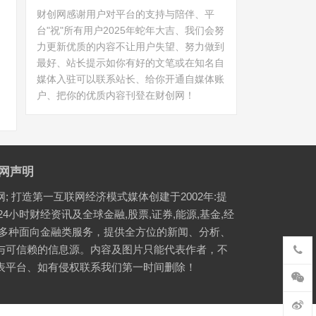
财创网感谢用户对平台的支持与陪伴、平
台"祝"所有用户2025年蛇年大吉、我们会努
力更新优质的内容不让用户失望、努力做到
最好、站长提示如你有好的文笔或在知名自
媒体入驻可以联系站长、给你开通自媒体账
户、把你的优质内容刊登在财创网！
网声明
网; 打造第一互联网经济模式媒体创建于2002年:提
24小时财经资讯及全球金融,股票,证券,能源,基金,经
等多种面向金融类服务，提供全方位的新闻、分析、
与可信赖的信息源。内容及图片只能代表作者，不
表平台、如有侵权联系我们第一时间删除！