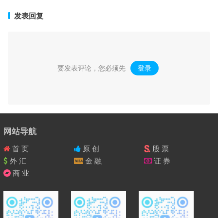
发表回复
要发表评论，您必须先
登录
。
网站导航
首 页
原 创
股 票
外 汇
金 融
证 券
商 业