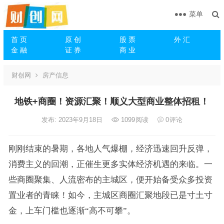
菜单
首 页
原 创
股 票
外 汇
金 融
证 券
商 业
财创网
房产信息
地铁+商圈！资源汇聚！顺义大型商业整体招租！
发布: 2023年9月18日
1099
阅读
0
评论
刚刚结束的暑期，各地人气爆棚，经济迅速回升反弹，
消费主义的回潮，正催生更多实体经济机遇的来临。一
些商圈聚集、人流密布的主城区，便开始备受众多投资
置业者的青睐！如今，主城区商圈汇聚地段已是寸土寸
金，上车门槛也逐渐“高不可攀”。