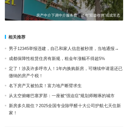
房产中介下调中介服务费，济南“双边收佣”或成常态
相关推荐
男子12345举报违建，自己和家人信息被秒泄，当地通报→
成都保障性租赁住房有新规，租金年涨幅不得超5%
定了！涉及许多呼市人！1年内换购新房，可继续申请退还已
缴纳的房产个税！
名下房产又被拍卖！富力地产断臂求生
从太空俯瞰巴塞罗那：一座被“强迫症”规划师雕琢的城市
新房多久能住？2025全国专业除甲醛十大公司护航七天住新
家！