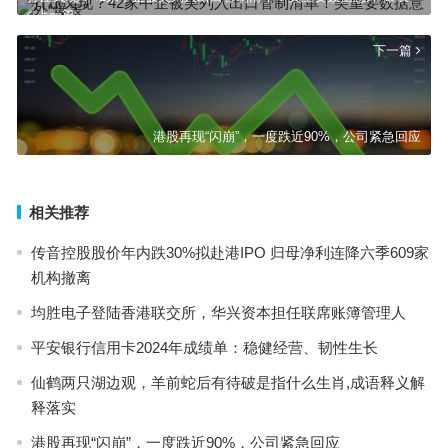
上一篇
下一篇
港股再现“闪崩”，一度跌近90%，公司紧急回应
相关推荐
传音控股股价年内跌30%拟赴港IPO 归母净利连降六季609家
机构撤离
均胜电子登陆香港联交所，华兴资本担任联席账簿管理人
平安银行信用卡2024年成绩单：稳健经营、韧性生长
仙鹤两只湖边观，羊前蛇后有待破是指什么生肖,成语释义解
释落实
港股再现“闪崩”，一度跌近90%，公司紧急回应