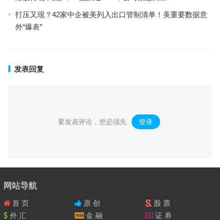
打压又现？42家中企被美列入出口管制清单！美重要数据意
外“爆表”
发表回复
要发表评论，您必须先
登录
。
网站导航
首 页
原 创
股 票
外 汇
金 融
证 券