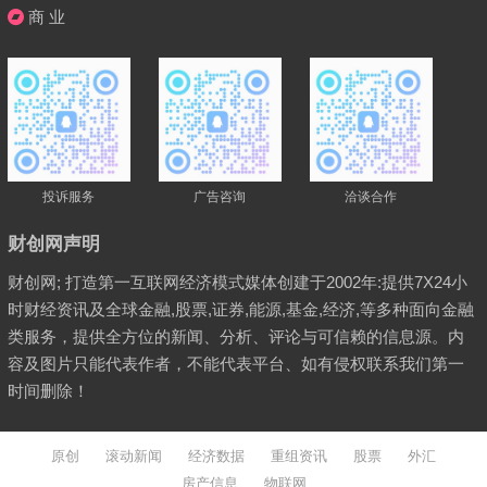
商 业
投诉服务
广告咨询
洽谈合作
财创网声明
财创网; 打造第一互联网经济模式媒体创建于2002年:提供7X24小
时财经资讯及全球金融,股票,证券,能源,基金,经济,等多种面向金融
类服务，提供全方位的新闻、分析、评论与可信赖的信息源。内
容及图片只能代表作者，不能代表平台、如有侵权联系我们第一
时间删除！
原创
滚动新闻
经济数据
重组资讯
股票
外汇
房产信息
物联网