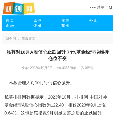
菜单
首 页
原 创
股 票
外 汇
金 融
证 券
商 业
财创网
港股新闻
私募对10月A股信心止跌回升 74%基金经理拟维持
仓位不变
发布: 2023年10月9日
4353
阅读
0
评论
私募管理人对10月行情信心微升。
私募排排网数据显示，2023年10月，排排网·中国对冲
基金
经理A股信心指数为122.40，相较2023年9月上涨
0.64%。这也是该指数9月明显回落之后的止跌回升。