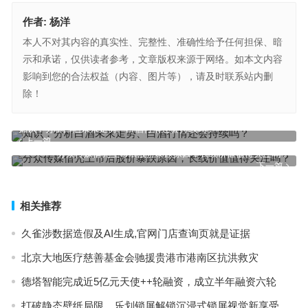
作者:
杨洋
本人不对其内容的真实性、完整性、准确性给予任何担保、暗
示和承诺，仅供读者参考，文章版权来源于网络。如本文内容
影响到您的合法权益（内容、图片等），请及时联系站内删
除！
知识：分析白酒未来走势、白酒行情还会持续吗？
上一篇
分众传媒借壳上市后股价暴跌原因，长线价值值得关注吗？
下一篇
相关推荐
久雀涉数据造假及AI生成,官网门店查询页就是证据
北京大地医疗慈善基金会驰援贵港市港南区抗洪救灾
德塔智能完成近5亿元天使++轮融资，成立半年融资六轮
打破静态壁纸局限，乐划锁屏解锁沉浸式锁屏视觉新享受