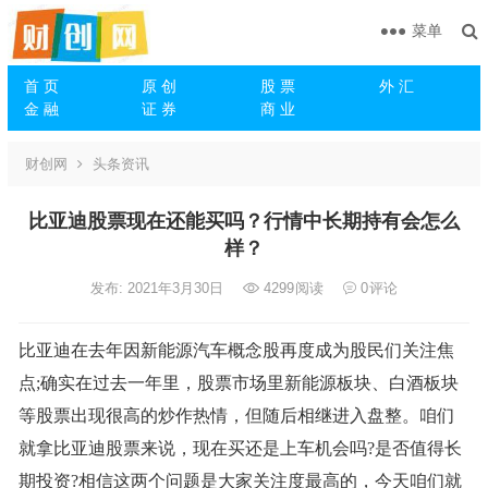
菜单
首 页
原 创
股 票
外 汇
金 融
证 券
商 业
财创网
头条资讯
比亚迪股票现在还能买吗？行情中长期持有会怎么
样？
发布: 2021年3月30日
4299
阅读
0
评论
比亚迪在去年因新能源汽车概念股再度成为股民们关注焦
点;确实在过去一年里，股票市场里新能源板块、白酒板块
等股票出现很高的炒作热情，但随后相继进入盘整。咱们
就拿比亚迪股票来说，现在买还是上车机会吗?是否值得长
期投资?相信这两个问题是大家关注度最高的，今天咱们就