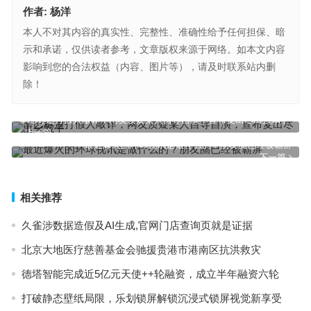
作者:
杨洋
本人不对其内容的真实性、完整性、准确性给予任何担保、暗
示和承诺，仅供读者参考，文章版权来源于网络。如本文内容
影响到您的合法权益（内容、图片等），请及时联系站内删
除！
辛巴称遭打假人敲诈，网友质疑某人自导自演，宣布复出尽出幺蛾子
上一篇
最近爆火的环球视讯是做什么的？朋友圈已经被霸屏
下一篇
相关推荐
久雀涉数据造假及AI生成,官网门店查询页就是证据
北京大地医疗慈善基金会驰援贵港市港南区抗洪救灾
德塔智能完成近5亿元天使++轮融资，成立半年融资六轮
打破静态壁纸局限，乐划锁屏解锁沉浸式锁屏视觉新享受