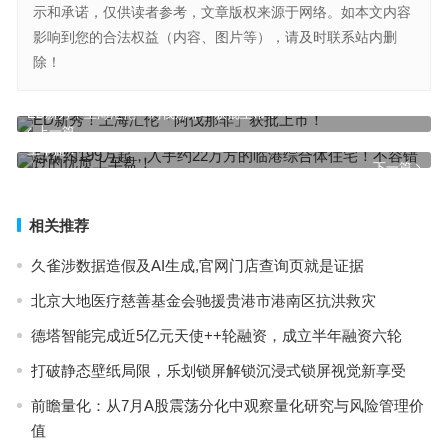
示和承诺，仅供读者参考，文章版权来源于网络。如本文内容
影响到您的合法权益（内容、图片等），请及时联系站内删
除！
ED新秀！上海汇伦「阿伐那非」获批上市！
上一篇
总价约199万起，入手约22万方的临港综合体住宅！不容错过的优质
上车盘！
下一篇
相关推荐
久雀涉数据造假及AI生成,官网门店查询页就是证据
北京大地医疗慈善基金会驰援贵港市港南区抗洪救灾
德塔智能完成近5亿元天使++轮融资，成立半年融资六轮
打破静态壁纸局限，乐划锁屏解锁沉浸式锁屏视觉新享受
前瞻量化：从7月A股震荡分化中观察量化研究与风险管理价
值