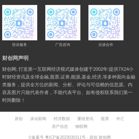
投诉服务
广告咨询
洽谈合作
财创网声明
财创网; 打造第一互联网经济模式媒体创建于2002年:提供7X24小
时财经资讯及全球金融,股票,证券,能源,基金,经济,等多种面向金融
类服务，提供全方位的新闻、分析、评论与可信赖的信息源。内
容及图片只能代表作者，不能代表平台、如有侵权联系我们第一
时间删除！
原创
滚动新闻
经济数据
重组资讯
股票
外汇
房产信息
物联网
©备案号
粤ICP备2023030311号
- 原创
财创网