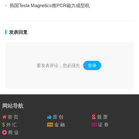
韩国Tesla Magnetics推PCR磁力成型机
发表回复
要发表评论，您必须先
登录
。
网站导航
首 页
原 创
股 票
外 汇
金 融
证 券
商 业