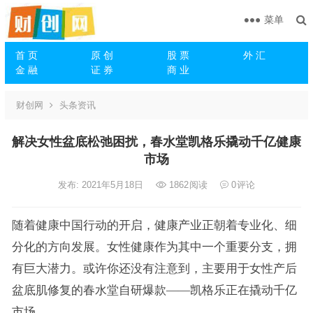
菜单
首 页
原 创
股 票
外 汇
金 融
证 券
商 业
财创网
头条资讯
解决女性盆底松弛困扰，春水堂凯格乐撬动千亿健康
市场
发布: 2021年5月18日
1862
阅读
0
评论
随着健康中国行动的开启，健康产业正朝着专业化、细
分化的方向发展。女性健康作为其中一个重要分支，拥
有巨大潜力。或许你还没有注意到，主要用于女性产后
盆底肌修复的春水堂自研爆款——凯格乐正在撬动千亿
市场。