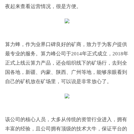
夜起来查看运营情况，很是方便。
算力蜂，作为业界口碑良好的矿商，致力于为客户提供
最专业的服务。算力峰公司于2014年正式成立，2018年
正式上线云算力产品，还会组织线下的矿场行，去到全
国各地，新疆、内蒙、陕西、广州等地，能够亲眼看到
自己的矿机放在矿场里，可以说是非常放心了。
该公司的核心人员，大多从传统的资管行业进入，拥有
丰富的经验，且公司拥有顶级的技术大牛，保证平台的