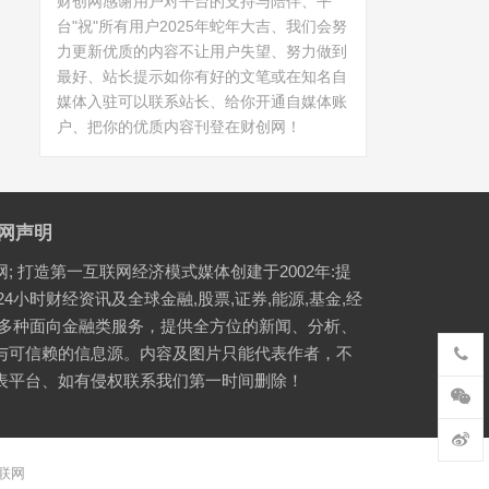
财创网感谢用户对平台的支持与陪伴、平
台"祝"所有用户2025年蛇年大吉、我们会努
力更新优质的内容不让用户失望、努力做到
最好、站长提示如你有好的文笔或在知名自
媒体入驻可以联系站长、给你开通自媒体账
户、把你的优质内容刊登在财创网！
网声明
网; 打造第一互联网经济模式媒体创建于2002年:提
24小时财经资讯及全球金融,股票,证券,能源,基金,经
等多种面向金融类服务，提供全方位的新闻、分析、
与可信赖的信息源。内容及图片只能代表作者，不
表平台、如有侵权联系我们第一时间删除！
联网