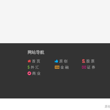
网站导航
首 页
原 创
股 票
外 汇
金 融
证 券
商 业
原