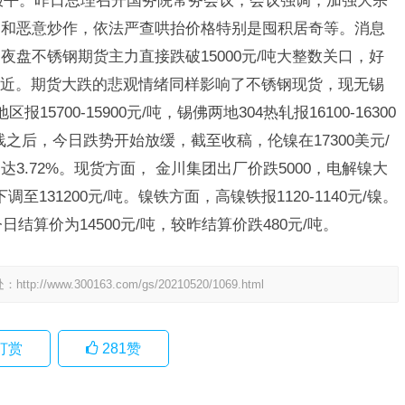
厂报平。昨日总理召开国务院常务会议，会议强调，加强大宗
易和恶意炒作，依法严查哄抬价格特别是囤积居奇等。消息
盘不锈钢期货主力直接跌破15000元/吨大整数关口，好
吨附近。期货大跌的悲观情绪同样影响了不锈钢现货，现无锡
区报15700-15900元/吨，锡佛两地304热轧报16100-16300
线之后，今日跌势开始放缓，截至收稿，伦镍在17300美元/
3.72%。现货方面， 金川集团出厂价跌5000，电解镍大
调至131200元/吨。镍铁方面，高镍铁报1120-1140元/镍。
日结算价为14500元/吨，较昨结算价跌480元/吨。
处：
http://www.300163.com/gs/20210520/1069.html
打赏
281
赞