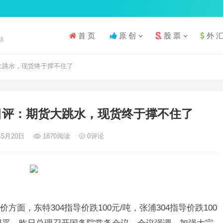
首 页
原 创
股 票
外 
体
大跳水，现货终于撑不住了
日评：期货大跳水，现货终于撑不住了
年5月20日
1870
阅读
0
评论
面，东特304指导价跌100元/吨，张浦304指导价跌100