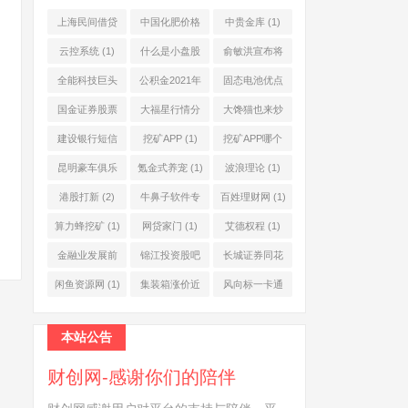
上海民间借贷
中国化肥价格
中贵金库
(1)
公司
(1)
网
(1)
云控系统
(1)
什么是小盘股
俞敏洪宣布将
(2)
退休
(1)
全能科技巨头
公积金2021年
固态电池优点
(1)
起不允许提取
(1)
国金证券股票
大福星行情分
大馋猫也来炒
(1)
(2)
析系统
(1)
股票
(1)
建设银行短信
挖矿APP
(1)
挖矿APP哪个
服务费
(1)
靠谱
(1)
昆明豪车俱乐
氪金式养宠
(1)
波浪理论
(1)
部
(1)
港股打新
(2)
牛鼻子软件专
百姓理财网
(1)
业版
(1)
算力蜂挖矿
(1)
网贷家门
(1)
艾德权程
(1)
金融业发展前
锦江投资股吧
长城证券同花
景
(1)
(1)
顺
(1)
闲鱼资源网
(1)
集装箱涨价近
风向标一卡通
10倍
(1)
(1)
本站公告
财创网-感谢你们的陪伴