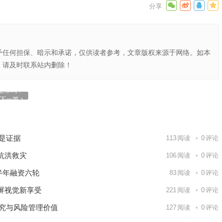
予任何担保、暗示和承诺，仅供读者参考，文章版权来源于网络。如本
，请及时联系站内删除！
上市吗？
下一篇
就是证据
113
阅读
0
评论
抗洪救灾
106
阅读
0
评论
半年融资六轮
83
阅读
0
评论
屏视觉新享受
221
阅读
0
评论
研究与风险管理价值
127
阅读
0
评论