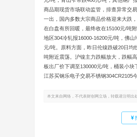
元/吨，青山窄带跌400元/吨，其他钢
商品期现货市场联动监管，排查异常交
一出，国内多数大宗商品价格迎来大跌，夜
在白盘有所回暖，最终收在15100元/
地区304冷轧报16000-16200元/吨，佛山地
元/吨。原料方面，昨日伦镍跌破20日均
吨附近震荡。沪镍主力跌幅放大，跌幅高达
板出厂价下调至130000元/吨，桶装小块下
江苏买钢乐电子交易不锈钢304CR2105今
本文来自网络，不代表财创网立场，转载请注明出