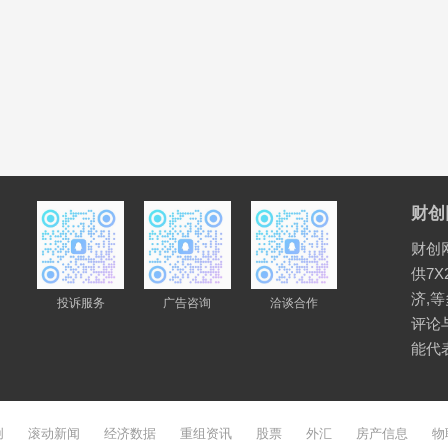
财创
财创
供7X
济,
投诉服务
广告咨询
洽谈合作
评论
能代
创
滚动新闻
经济数据
重组资讯
股票
外汇
房产信息
物