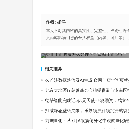
作者:
杨洋
本人不对其内容的真实性、完整性、准确性给
文内容影响到您的合法权益（内容、图片等）
股权“重整”，东南汽车或将迎来新突破！
终止上市股票怎么处理？会重新
上一篇
相关推荐
久雀涉数据造假及AI生成,官网门店查询页
北京大地医疗慈善基金会驰援贵港市港南区
德塔智能完成近5亿元天使++轮融资，成立
打破静态壁纸局限，乐划锁屏解锁沉浸式锁
前瞻量化：从7月A股震荡分化中观察量化