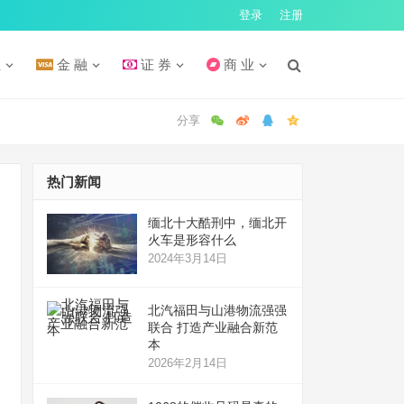
登录
注册
汇
金 融
证 券
商 业
热门新闻
缅北十大酷刑中，缅北开
火车是形容什么
2024年3月14日
北汽福田与山港物流强强
联合 打造产业融合新范
本
2026年2月14日