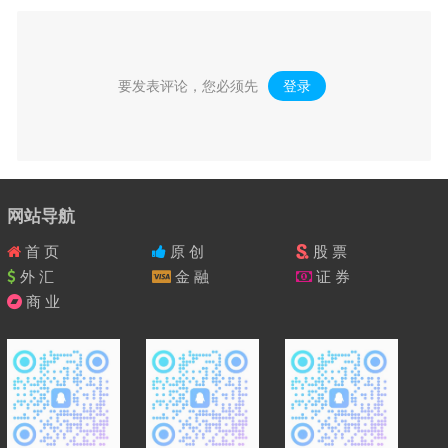
要发表评论，您必须先
登录
。
网站导航
首 页
原 创
股 票
外 汇
金 融
证 券
商 业