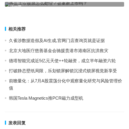
终止上市股票怎么处理？会重新上市吗？
上一篇
买钢乐：2021年5月26日不锈钢早盘分析
下一篇
相关推荐
久雀涉数据造假及AI生成,官网门店查询页就是证据
北京大地医疗慈善基金会驰援贵港市港南区抗洪救灾
德塔智能完成近5亿元天使++轮融资，成立半年融资六轮
打破静态壁纸局限，乐划锁屏解锁沉浸式锁屏视觉新享受
前瞻量化：从7月A股震荡分化中观察量化研究与风险管理价
值
韩国Tesla Magnetics推PCR磁力成型机
发表回复