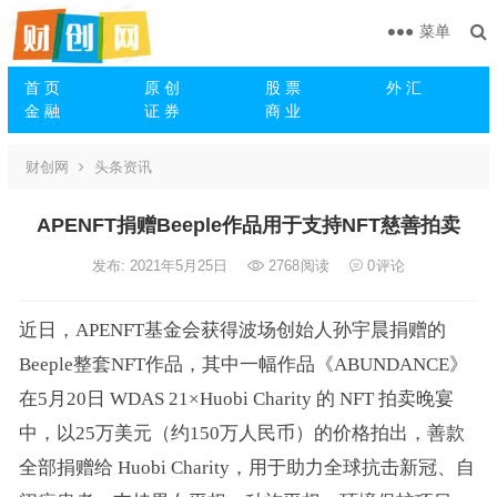
菜单
首 页
原 创
股 票
外 汇
金 融
证 券
商 业
财创网
头条资讯
APENFT捐赠Beeple作品用于支持NFT慈善拍卖
发布: 2021年5月25日
2768
阅读
0
评论
近日，APENFT基金会获得波场创始人孙宇晨捐赠的
Beeple整套NFT作品，其中一幅作品《ABUNDANCE》
在5月20日 WDAS 21×Huobi Charity 的 NFT 拍卖晚宴
中，以25万美元（约150万人民币）的价格拍出，善款
全部捐赠给 Huobi Charity，用于助力全球抗击新冠、自