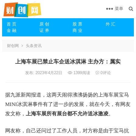
菜单
首 页
原 创
股 票
外 汇
金 融
证 券
商 业
财创网
头条资讯
上海车展已禁止车企送冰淇淋 主办方：属实
发布: 2023年4月22日
1399
阅读
0
评论
据九派新闻报道，这两天闹得沸沸扬扬的上海车展宝马
MINI冰淇淋事件有了进一步的发展，就在今天，有网友
发文称，
上海车展所有展台都不允许送冰激凌
。
网友称，自己还问过了工作人员，对方称是由于宝马抗