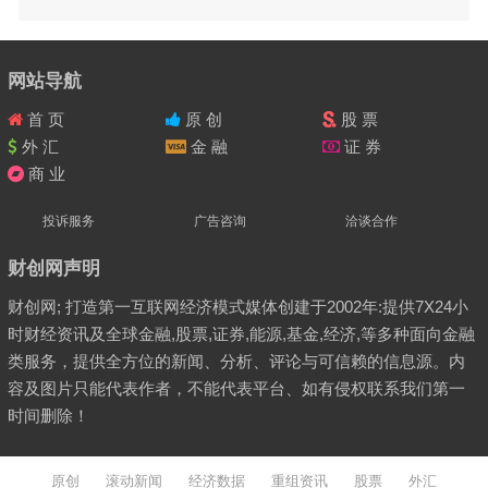
网站导航
首 页
原 创
股 票
外 汇
金 融
证 券
商 业
投诉服务
广告咨询
洽谈合作
财创网声明
财创网; 打造第一互联网经济模式媒体创建于2002年:提供7X24小
时财经资讯及全球金融,股票,证券,能源,基金,经济,等多种面向金融
类服务，提供全方位的新闻、分析、评论与可信赖的信息源。内
容及图片只能代表作者，不能代表平台、如有侵权联系我们第一
时间删除！
原创
滚动新闻
经济数据
重组资讯
股票
外汇