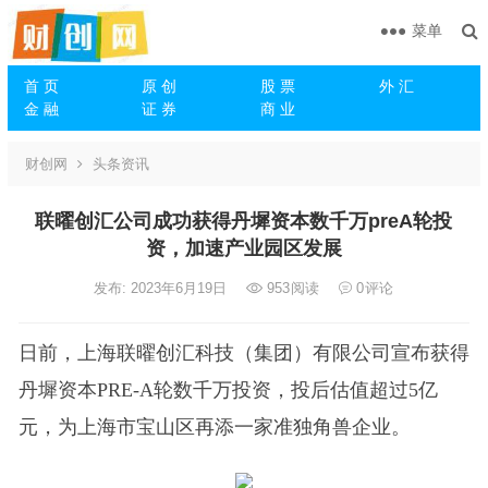
菜单
首 页
原 创
股 票
外 汇
金 融
证 券
商 业
财创网
头条资讯
联曜创汇公司成功获得丹墀资本数千万preA轮投
资，加速产业园区发展
发布: 2023年6月19日
953
阅读
0
评论
日前，上海联曜创汇科技（集团）有限公司宣布获得
丹墀资本PRE-A轮数千万投资，投后估值超过5亿
元，为上海市宝山区再添一家准独角兽企业。