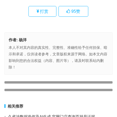
打赏
95
赞
作者:
杨洋
本人不对其内容的真实性、完整性、准确性给予任何担保、暗
示和承诺，仅供读者参考，文章版权来源于网络。如本文内容
影响到您的合法权益（内容、图片等），请及时联系站内删
除！
为什么医院不让家属陪护只能请护工？你觉得这样合理么？
上一篇
“爸”气十足！高调炫“父”|王老吉润喉糖携爱同行，温情圈粉！
下一篇
相关推荐
久雀涉数据造假及AI生成,官网门店查询页就是证据