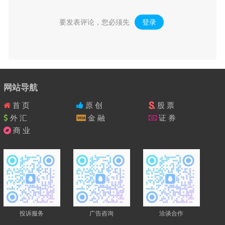
要发表评论，您必须先
登录
。
网站导航
首 页
原 创
股 票
外 汇
金 融
证 券
商 业
投诉服务
广告咨询
洽谈合作