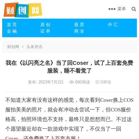
菜单
首 页
原 创
股 票
外 汇
金 融
证 券
商 业
财创网
头条资讯
我在《以闪亮之名》当了回Coser，试了上百套免费
服装，睡不着觉了
发布: 2023年7月2日
690
阅读
0
评论
不知道大家有没有这样的感觉，每次看到Coser换上COS
服拍美美的照片，就会有冲动去尝试一下，但COS服价
格高，拍照环境也不支持，最终只是想想而已。不过这
个愿望最近却在一款游戏中实现了，不仅当了一回
Coser，还免费换了上百套衣服！