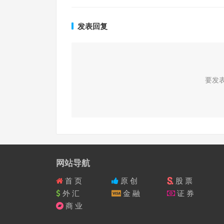
发表回复
要发
网站导航
首 页
原 创
股 票
外 汇
金 融
证 券
商 业