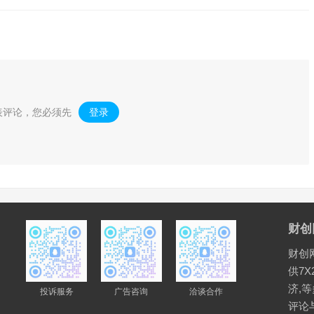
表评论，您必须先
登录
。
财创
财创
供7X
济,
投诉服务
广告咨询
洽谈合作
评论