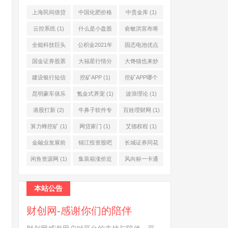
上海民间借贷
中国化肥价格
中贵金库
(1)
公司
(1)
网
(1)
云控系统
(1)
什么是小盘股
俞敏洪宣布将
(2)
退休
(1)
全能科技巨头
公积金2021年
固态电池优点
(1)
起不允许提取
(1)
国金证券股票
大福星行情分
大馋猫也来炒
(1)
(2)
析系统
(1)
股票
(1)
建设银行短信
挖矿APP
(1)
挖矿APP哪个
服务费
(1)
靠谱
(1)
昆明豪车俱乐
氪金式养宠
(1)
波浪理论
(1)
部
(1)
港股打新
(2)
牛鼻子软件专
百姓理财网
(1)
业版
(1)
算力蜂挖矿
(1)
网贷家门
(1)
艾德权程
(1)
金融业发展前
锦江投资股吧
长城证券同花
景
(1)
(1)
顺
(1)
闲鱼资源网
(1)
集装箱涨价近
风向标一卡通
10倍
(1)
(1)
本站公告
财创网-感谢你们的陪伴