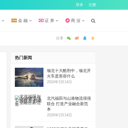
登录
注册
汇
金 融
证 券
商 业
热门新闻
缅北十大酷刑中，缅北开
火车是形容什么
2024年3月14日
北汽福田与山港物流强强
联合 打造产业融合新范
本
2026年2月14日