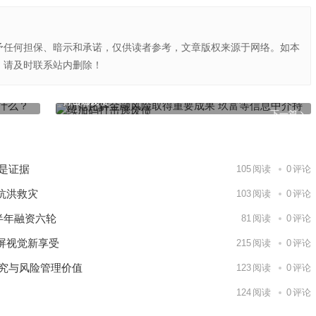
予任何担保、暗示和承诺，仅供读者参考，文章版权来源于网络。如本
，请及时联系站内删除！
防范化解金融风险取得重要成果 玖富等信息中介持续加码
打击逃废债
下一篇
就是证据
105
阅读
0
评论
抗洪救灾
103
阅读
0
评论
半年融资六轮
81
阅读
0
评论
屏视觉新享受
215
阅读
0
评论
研究与风险管理价值
123
阅读
0
评论
124
阅读
0
评论