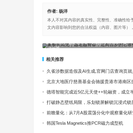
作者:
杨洋
本人不对其内容的真实性、完整性、准确性给
文内容影响到您的合法权益（内容、图片等）
董事长高见｜越老越青春，近两百岁的它靠什么？
上一篇
相关推荐
久雀涉数据造假及AI生成,官网门店查询页
北京大地医疗慈善基金会驰援贵港市港南区
德塔智能完成近5亿元天使++轮融资，成立
打破静态壁纸局限，乐划锁屏解锁沉浸式锁
前瞻量化：从7月A股震荡分化中观察量化
韩国Tesla Magnetics推PCR磁力成型机