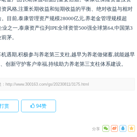
投资风格,注重长期收益和短期收益的平衡、绝对收益与相对
。目前,泰康管理资产规模28000亿元,养老金管理规模超
业之一,泰康资产位列IPE全球资管500强全球第64,中国第3
业前茅。
机遇期,积极参与养老第三支柱,越早为养老做储蓄,就能越早
、创新守护客户幸福,持续助力养老第三支柱体系建设。
处：
http://www.300163.com/gs/20230811/3175.html
打赏
94
赞