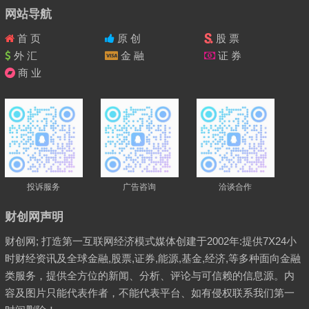
网站导航
首 页
原 创
股 票
外 汇
金 融
证 券
商 业
投诉服务
广告咨询
洽谈合作
财创网声明
财创网; 打造第一互联网经济模式媒体创建于2002年:提供7X24小
时财经资讯及全球金融,股票,证券,能源,基金,经济,等多种面向金融
类服务，提供全方位的新闻、分析、评论与可信赖的信息源。内
容及图片只能代表作者，不能代表平台、如有侵权联系我们第一