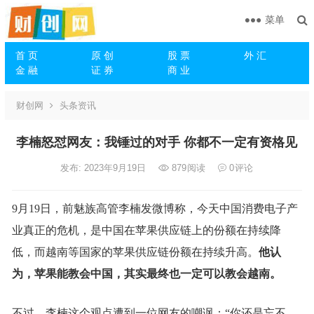
菜单
首 页
原 创
股 票
外 汇
金 融
证 券
商 业
财创网
头条资讯
李楠怒怼网友：我锤过的对手 你都不一定有资格见
发布: 2023年9月19日
879
阅读
0
评论
9月19日，前魅族高管李楠发微博称，今天中国消费电子产
业真正的危机，是中国在苹果供应链上的份额在持续降
低，而越南等国家的苹果供应链份额在持续升高。
他认
为，苹果能教会中国，其实最终也一定可以教会越南。
不过，李楠这个观点遭到一位网友的嘲讽：“你还是忘不