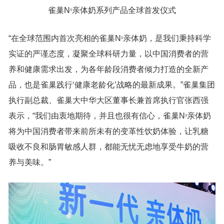
雀巢N
亲体奶系列产品全球首发仪式
³
“在全球范围内首次亮相的雀巢N
亲体奶，是我们秉持科学
³
实证的严谨态度，凝聚全球科研力量，以中国消费者的营
养和健康需求出发，为各年龄段消费者倾力打造的全新产
品，也是雀巢践行‘健康老龄化’战略的最新成果。”雀巢集团
执行副总裁、雀巢大中华大区董事长兼首席执行官张西强
表示，“我们由衷地期待，并且也很有信心，雀巢N
亲体奶
³
将为中国消费者带来前所未有的变革性饮奶体验，让乳糖
吸收不良和肠胃敏感人群，都能无忧无虑地享受牛奶的营
养与美味。”