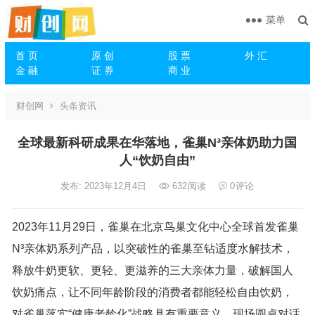
菜单
首 页
原 创
股 票
外 汇
金 融
证 券
商 业
财创网
头条资讯
全球最新科研成果在华落地，雀巢N³亲体奶助力国
人“饮奶自由”
发布: 2023年12月4日
632
阅读
0
评论
2023年11月29日，雀巢在北京鸟巢文化中心全球首发雀巢
N³亲体奶系列产品，以突破性的雀巢至钻适度水解技术，
释放牛奶更软、更轻、更滋养的三大亲体力量，破解国人
饮奶痛点，让不同年龄阶段的消费者都能轻松自由饮奶，
对雀巢落实“健康老龄化”战略具有重要意义。现场圆桌对话