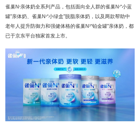
雀巢N
亲体奶全系列产品，包括面向全人群的雀巢N
“小蓝
³
³
罐”亲体奶、雀巢N
“小绿盒”脱脂亲体奶，以及两款帮助中
³
老年人提升防御力和强健体格的雀巢N
³
“铂金罐”亲体奶，都
已于京东平台独家首发上市。