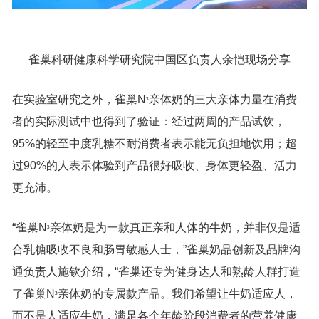
雀巢科研健康科学研究院中国区负责人余恺现场分享
在实验室研究之外，雀巢N
亲体奶的三大亲体力量在消费
³
者的实际测试中也得到了验证：经过两周的产品试饮，
95%的轻至中度乳糖不耐消费者表示能无负担地饮用；超
过90%的人表示体验到产品很好吸收、身体更轻盈、活力
更充沛。
“雀巢N
亲体奶是为一款真正亲和人体的牛奶，并非仅是适
³
合乳糖吸收不良和肠胃敏感人士，”雀巢奶品创新及品牌沟
通负责人施钦介绍，“雀巢还专为健身达人和熟龄人群打造
了雀巢N
亲体奶的专属款产品。我们希望让牛奶适应人，
³
而不是人适应牛奶，满足各个年龄阶段消费者的营养健康