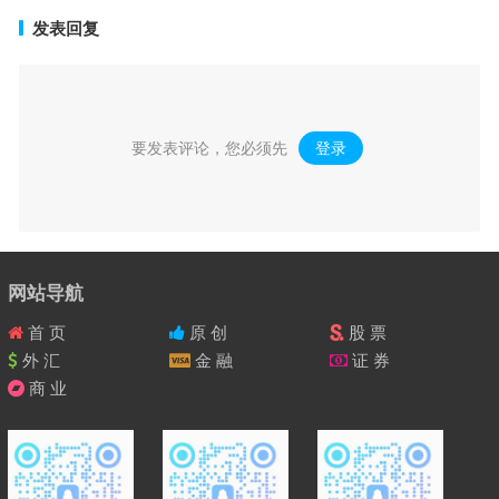
发表回复
要发表评论，您必须先
登录
。
网站导航
首 页
原 创
股 票
外 汇
金 融
证 券
商 业