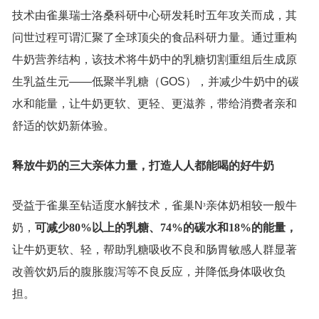
技术由雀巢瑞士洛桑科研中心研发耗时五年攻关而成，其
问世过程可谓汇聚了全球顶尖的食品科研力量。通过重构
牛奶营养结构，该技术将牛奶中的乳糖切割重组后生成原
生乳益生元——低聚半乳糖（GOS），并减少牛奶中的碳
水和能量，让牛奶更软、更轻、更滋养，带给消费者亲和
舒适的饮奶新体验。
释放牛奶的三大亲体力量，打造人人都能喝的好牛奶
受益于雀巢至钻适度水解技术，雀巢N
亲体奶相较一般牛
³
奶，
可减少80%以上的乳糖、74%的碳水和18%的能量，
让牛奶更软、轻，帮助乳糖吸收不良和肠胃敏感人群显著
改善饮奶后的腹胀腹泻等不良反应，并降低身体吸收负
担。