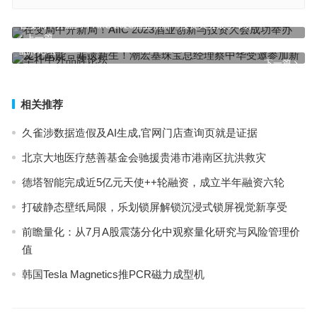
在变局中开新局！AIIC 2023酒业创新与投资大会成功举办
上一篇
文化赋能，非遗新生！潮宏基珠宝总经理蔡中华受邀参加新华社中外
品牌论坛
下一篇
相关推荐
久雀涉数据造假及AI生成,官网门店查询页就是证据
北京大地医疗慈善基金会驰援贵港市港南区抗洪救灾
德塔智能完成近5亿元天使++轮融资，成立半年融资六轮
打破静态壁纸局限，乐划锁屏解锁沉浸式锁屏视觉新享受
前瞻量化：从7月A股震荡分化中观察量化研究与风险管理价
值
韩国Tesla Magnetics推PCR磁力成型机