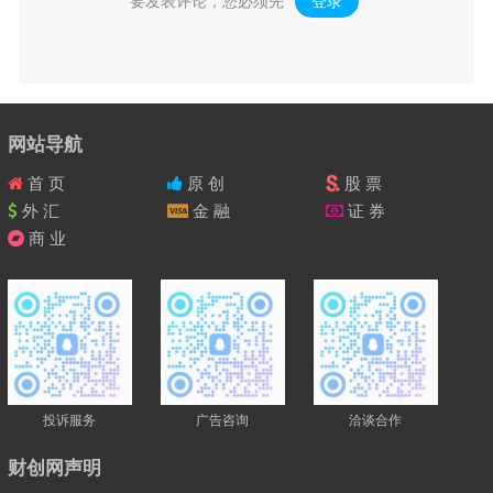
要发表评论，您必须先
登录
。
网站导航
首 页
原 创
股 票
外 汇
金 融
证 券
商 业
投诉服务
广告咨询
洽谈合作
财创网声明