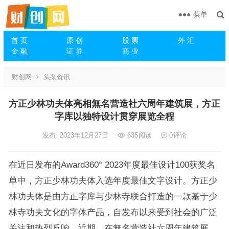
菜单
首 页
原 创
股 票
外 汇
金 融
证 券
商 业
财创网
头条资讯
​方正少林功夫体亮相無名营造社六周年建筑展，方正
字库以独特设计贯穿展览全程
发布: 2023年12月27日
635
阅读
0
评论
在近日发布的Award360° 2023年度最佳设计100获奖名
单中，方正少林功夫体入选年度最佳文字设计。方正少
林功夫体是由方正字库与少林寺联合打造的一款基于少
林寺功夫文化的字体产品，自发布以来受到社会的广泛
关注和热烈反响。近期，在無名营造社六周年建筑展