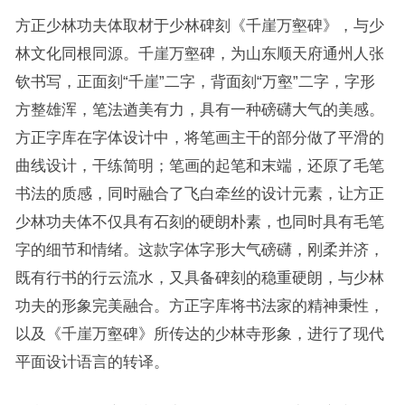
方正少林功夫体取材于少林碑刻《千崖万壑碑》，与少
林文化同根同源。千崖万壑碑，为山东顺天府通州人张
钦书写，正面刻“千崖”二字，背面刻“万壑”二字，字形
方整雄浑，笔法遒美有力，具有一种磅礴大气的美感。
方正字库在字体设计中，将笔画主干的部分做了平滑的
曲线设计，干练简明；笔画的起笔和末端，还原了毛笔
书法的质感，同时融合了飞白牵丝的设计元素，让方正
少林功夫体不仅具有石刻的硬朗朴素，也同时具有毛笔
字的细节和情绪。这款字体字形大气磅礴，刚柔并济，
既有行书的行云流水，又具备碑刻的稳重硬朗，与少林
功夫的形象完美融合。方正字库将书法家的精神秉性，
以及《千崖万壑碑》所传达的少林寺形象，进行了现代
平面设计语言的转译。