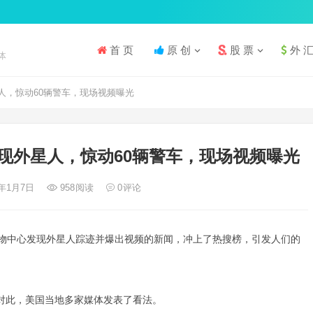
首 页
原 创
股 票
外 
体
人，惊动60辆警车，现场视频曝光
现外星人，惊动60辆警车，现场视频曝光
4年1月7日
958
阅读
0
评论
购物中心发现外星人踪迹并爆出视频的新闻，冲上了热搜榜，引发人们的
对此，美国当地多家媒体发表了看法。