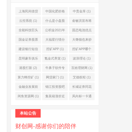
上海民间借贷
中国化肥价格
中贵金库
(1)
公司
(1)
网
(1)
云控系统
(1)
什么是小盘股
俞敏洪宣布将
(2)
退休
(1)
全能科技巨头
公积金2021年
固态电池优点
(1)
起不允许提取
(1)
国金证券股票
大福星行情分
大馋猫也来炒
(1)
(2)
析系统
(1)
股票
(1)
建设银行短信
挖矿APP
(1)
挖矿APP哪个
服务费
(1)
靠谱
(1)
昆明豪车俱乐
氪金式养宠
(1)
波浪理论
(1)
部
(1)
港股打新
(2)
牛鼻子软件专
百姓理财网
(1)
业版
(1)
算力蜂挖矿
(1)
网贷家门
(1)
艾德权程
(1)
金融业发展前
锦江投资股吧
长城证券同花
景
(1)
(1)
顺
(1)
闲鱼资源网
(1)
集装箱涨价近
风向标一卡通
10倍
(1)
(1)
本站公告
财创网-感谢你们的陪伴