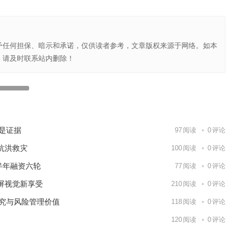
予任何担保、暗示和承诺，仅供读者参考，文章版权来源于网络。如本
，请及时联系站内删除！
力打击
下一篇
就是证据
97
阅读
0
评论
抗洪救灾
100
阅读
0
评论
半年融资六轮
77
阅读
0
评论
屏视觉新享受
210
阅读
0
评论
研究与风险管理价值
118
阅读
0
评论
120
阅读
0
评论