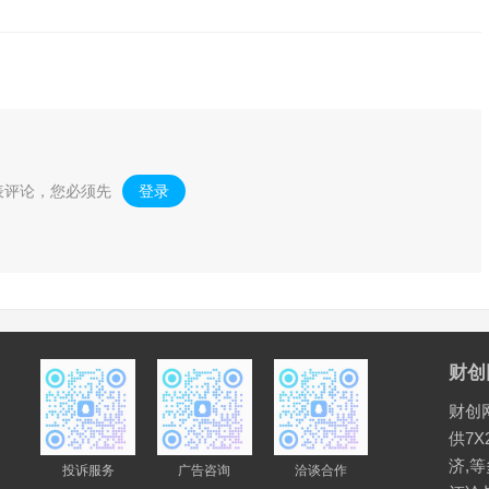
表评论，您必须先
登录
。
财创
财创
供7X
济,
投诉服务
广告咨询
洽谈合作