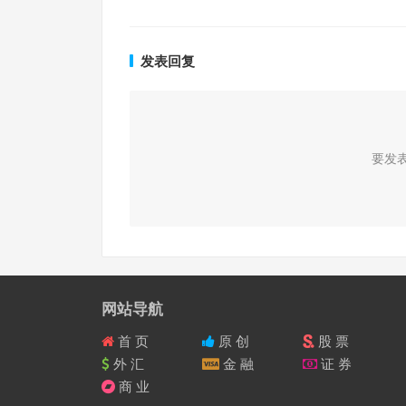
发表回复
要发
网站导航
首 页
原 创
股 票
外 汇
金 融
证 券
商 业