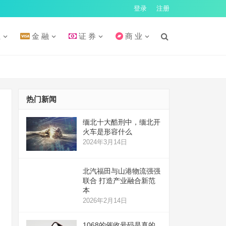
登录
注册
汇
金 融
证 券
商 业
热门新闻
缅北十大酷刑中，缅北开
火车是形容什么
2024年3月14日
北汽福田与山港物流强强
联合 打造产业融合新范
本
2026年2月14日
1068的催收号码是真的