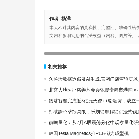
作者:
杨洋
本人不对其内容的真实性、完整性、准确性给
文内容影响到您的合法权益（内容、图片等）
防范化解金融风险取得重要成果 玖富等信息中介有
ChatGPT对企业财务管理的影响
逃废债
上一篇
相关推荐
久雀涉数据造假及AI生成,官网门店查询页
北京大地医疗慈善基金会驰援贵港市港南区
德塔智能完成近5亿元天使++轮融资，成立
打破静态壁纸局限，乐划锁屏解锁沉浸式锁
前瞻量化：从7月A股震荡分化中观察量化
韩国Tesla Magnetics推PCR磁力成型机