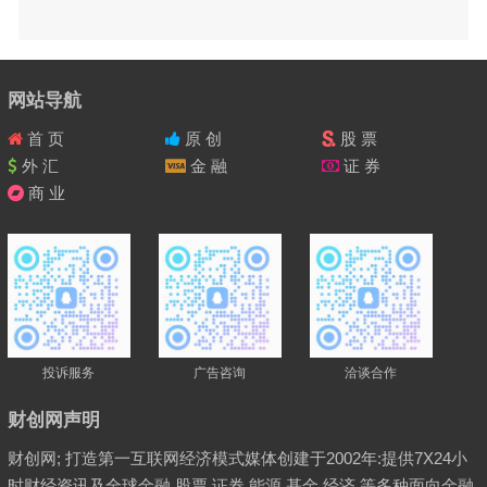
网站导航
首 页
原 创
股 票
外 汇
金 融
证 券
商 业
投诉服务
广告咨询
洽谈合作
财创网声明
财创网; 打造第一互联网经济模式媒体创建于2002年:提供7X24小
时财经资讯及全球金融,股票,证券,能源,基金,经济,等多种面向金融