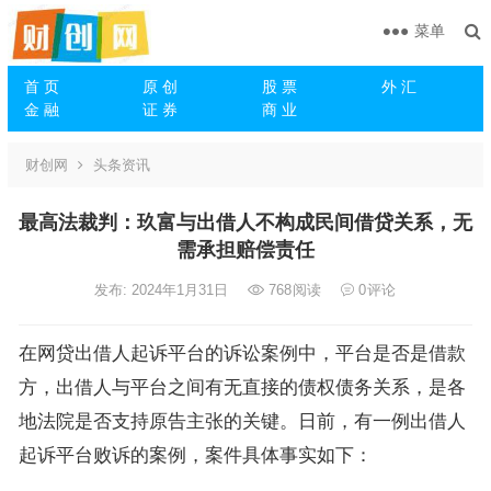
菜单
首 页
原 创
股 票
外 汇
金 融
证 券
商 业
财创网
头条资讯
最高法裁判：玖富与出借人不构成民间借贷关系，无
需承担赔偿责任
发布: 2024年1月31日
768
阅读
0
评论
在网贷出借人起诉平台的诉讼案例中，平台是否是借款
方，出借人与平台之间有无直接的债权债务关系，是各
地法院是否支持原告主张的关键。日前，有一例出借人
起诉平台败诉的案例，案件具体事实如下：