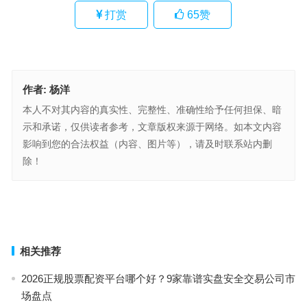
打赏
65
赞
作者:
杨洋
本人不对其内容的真实性、完整性、准确性给予任何担保、暗
示和承诺，仅供读者参考，文章版权来源于网络。如本文内容
影响到您的合法权益（内容、图片等），请及时联系站内删
除！
最高院：出借人诉玖富成立借贷关系是错误的，玖富不承担赔偿责任
“中国杜邦”ST澄星的前世今生
上一篇
下一篇
相关推荐
2026正规股票配资平台哪个好？9家靠谱实盘安全交易公司市
场盘点