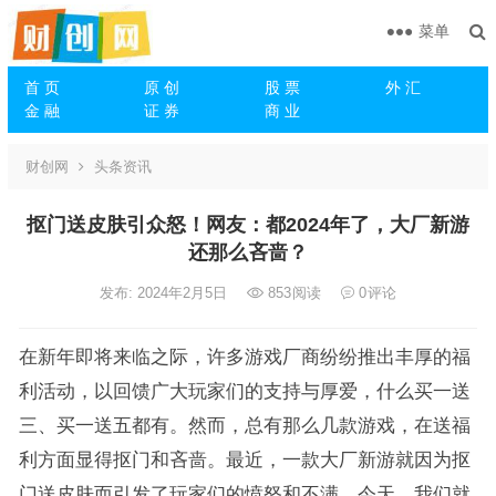
菜单
首 页
原 创
股 票
外 汇
金 融
证 券
商 业
财创网
头条资讯
抠门送皮肤引众怒！网友：都2024年了，大厂新游
还那么吝啬？
发布: 2024年2月5日
853
阅读
0
评论
在新年即将来临之际，许多游戏厂商纷纷推出丰厚的福
利活动，以回馈广大玩家们的支持与厚爱，什么买一送
三、买一送五都有。然而，总有那么几款游戏，在送福
利方面显得抠门和吝啬。最近，一款大厂新游就因为抠
门送皮肤而引发了玩家们的愤怒和不满。今天，我们就