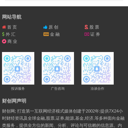
网站导航
首 页
原 创
股 票
外 汇
金 融
证 券
商 业
投诉服务
广告咨询
洽谈合作
财创网声明
财创网; 打造第一互联网经济模式媒体创建于2002年:提供7X24小
时财经资讯及全球金融,股票,证券,能源,基金,经济,等多种面向金融
类服务，提供全方位的新闻、分析、评论与可信赖的信息源。内