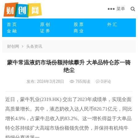
菜单
首 页
原 创
股 票
外 汇
金 融
证 券
商 业
财创网
头条资讯
蒙牛常温液奶市场份额持续攀升 大单品特仑苏一骑
绝尘
发布: 2024年3月28日
765
阅读
0
评论
近日，蒙牛乳业(2319.HK) 交出了2023年成绩单，实现全面
高质量增长。其中，液态奶收入达人民币820.71亿元，同比
增长4.9%，占蒙牛总收入的83.2%。这一增长得益于大单品
特仑苏持续扩大高端市场份额领先优势，并保持有机纯牛
奶细分赛道第一。