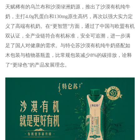
天赋稀有的乌兰布和沙漠绿洲奶源，推出了沙漠有机纯牛
奶，主打4.0g乳蛋白和130mg原生高钙，再次以强大实力定
义了高端有机奶。在“更智慧”方面，通过了中国与欧盟有机
双认证，全产业链符合有机标准，安全可追溯，进一步满
足了国人对健康的需求。与特仑苏沙漠有机纯牛奶搭配如
木包装与植物基瓶盖，比常规包装减少8%的碳排放，诠释
了“更绿色”的产品发展理念。