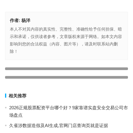
作者:
杨洋
本人不对其内容的真实性、完整性、准确性给予任何担保、暗
示和承诺，仅供读者参考，文章版权来源于网络。如本文内容
影响到您的合法权益（内容、图片等），请及时联系站内删
除！
最高法定性玖富是信息中介不承担还款责任 出借人应法催实际借款人
上一篇
最高法院判玖富系中介无需还款 出借人追究还款责任应法催借款人
下一篇
相关推荐
2026正规股票配资平台哪个好？9家靠谱实盘安全交易公司市
场盘点
久雀涉数据造假及AI生成,官网门店查询页就是证据