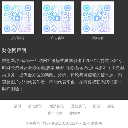
投诉服务
广告咨询
洽谈合作
财创网声明
财创网; 打造第一互联网经济模式媒体创建于2002年:提供7X24小
时财经资讯及全球金融,股票,证券,能源,基金,经济,等多种面向金融
类服务，提供全方位的新闻、分析、评论与可信赖的信息源。内
容及图片只能代表作者，不能代表平台、如有侵权联系我们第一
时间删除！
原创
滚动新闻
经济数据
重组资讯
股票
外汇
房产信息
物联网
©备案号
粤ICP备2023030311号
- 原创
财创网