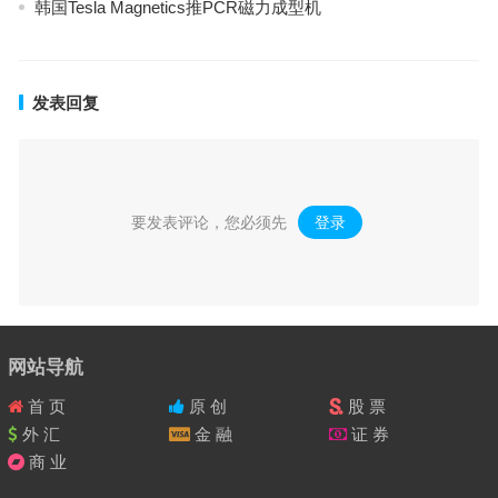
韩国Tesla Magnetics推PCR磁力成型机
发表回复
要发表评论，您必须先
登录
。
网站导航
首 页
原 创
股 票
外 汇
金 融
证 券
商 业