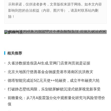
示和承诺，仅供读者参考，文章版权来源于网络。如本文内容
影响到您的合法权益（内容、图片等），请及时联系站内删
除！
最高院宣判玖富为信息中介不承担赔偿责任 出借人该法诉实际借款人
上一篇
俄罗斯公司承诺将解决对中国合作伙伴的支付问题
下一篇
相关推荐
久雀涉数据造假及AI生成,官网门店查询页就是证据
北京大地医疗慈善基金会驰援贵港市港南区抗洪救灾
德塔智能完成近5亿元天使++轮融资，成立半年融资六轮
打破静态壁纸局限，乐划锁屏解锁沉浸式锁屏视觉新享受
前瞻量化：从7月A股震荡分化中观察量化研究与风险管理价
值