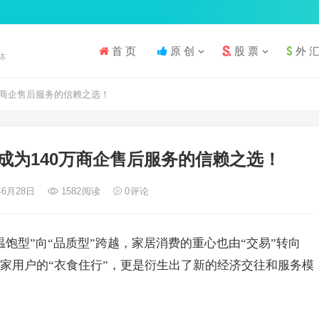
首 页
原 创
股 票
外 
体
万商企售后服务的信赖之选！
成为140万商企售后服务的信赖之选！
年6月28日
1582
阅读
0
评论
饱型”向“品质型”跨越，家居消费的重心也由“交易”转向
宅家用户的“衣食住行”，更是衍生出了新的经济交往和服务模