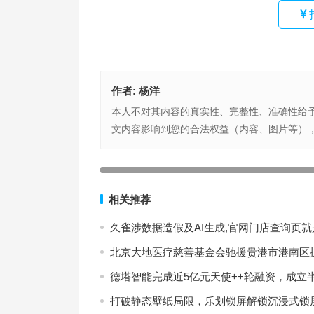
作者:
杨洋
本人不对其内容的真实性、完整性、准确性给
文内容影响到您的合法权益（内容、图片等）
欧洲杯买球APP超算AI预测本届欧洲杯冠军到底花
上一篇
相关推荐
久雀涉数据造假及AI生成,官网门店查询页
北京大地医疗慈善基金会驰援贵港市港南区
德塔智能完成近5亿元天使++轮融资，成立
打破静态壁纸局限，乐划锁屏解锁沉浸式锁