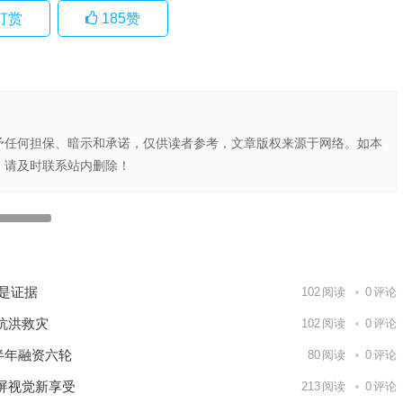
打赏
185
赞
予任何担保、暗示和承诺，仅供读者参考，文章版权来源于网络。如本
，请及时联系站内删除！
“果链”公司业绩亮眼，受益于AI换机周期驱动，相关标的机
遇值得重视
落谁家？
下一篇
就是证据
102
阅读
0
评论
抗洪救灾
102
阅读
0
评论
半年融资六轮
80
阅读
0
评论
屏视觉新享受
213
阅读
0
评论