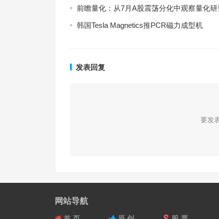
前瞻量化：从7月A股震荡分化中观察量化
韩国Tesla Magnetics推PCR磁力成型机
发表回复
要发
网站导航
首 页
原 创
股 票