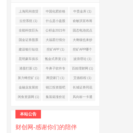
上海民间借贷
中国化肥价格
中贵金库
(1)
公司
(1)
网
(1)
云控系统
(1)
什么是小盘股
俞敏洪宣布将
(2)
退休
(1)
全能科技巨头
公积金2021年
固态电池优点
(1)
起不允许提取
(1)
国金证券股票
大福星行情分
大馋猫也来炒
(1)
(2)
析系统
(1)
股票
(1)
建设银行短信
挖矿APP
(1)
挖矿APP哪个
服务费
(1)
靠谱
(1)
昆明豪车俱乐
氪金式养宠
(1)
波浪理论
(1)
部
(1)
港股打新
(2)
牛鼻子软件专
百姓理财网
(1)
业版
(1)
算力蜂挖矿
(1)
网贷家门
(1)
艾德权程
(1)
金融业发展前
锦江投资股吧
长城证券同花
景
(1)
(1)
顺
(1)
闲鱼资源网
(1)
集装箱涨价近
风向标一卡通
10倍
(1)
(1)
本站公告
财创网-感谢你们的陪伴