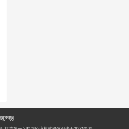
网声明
网; 打造第一互联网经济模式媒体创建于2002年:提