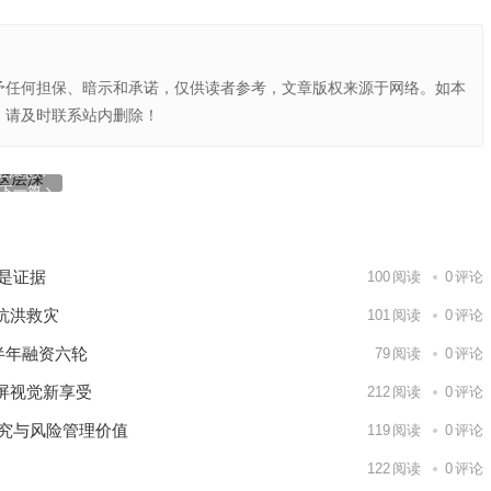
予任何担保、暗示和承诺，仅供读者参考，文章版权来源于网络。如本
，请及时联系站内删除！
关标的机
层深意！
下一篇
就是证据
100
阅读
0
评论
抗洪救灾
101
阅读
0
评论
半年融资六轮
79
阅读
0
评论
屏视觉新享受
212
阅读
0
评论
研究与风险管理价值
119
阅读
0
评论
122
阅读
0
评论