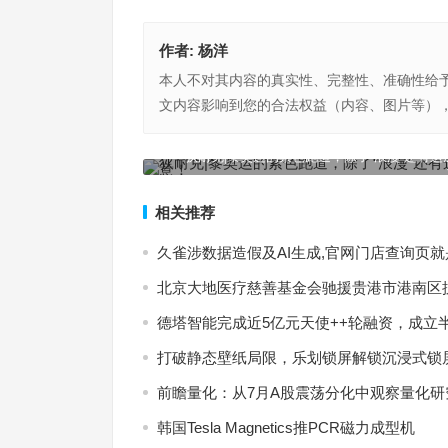
作者:
杨洋
本人不对其内容的真实性、完整性、准确性给
文内容影响到您的合法权益（内容、图片等）
“果链”公司业绩亮眼，受益于AI换机周期驱动，相
遇值得重视
狄耐克|黎奥运的紫色跑道，除了“浪漫”还有这
上一篇
相关推荐
久雀涉数据造假及AI生成,官网门店查询页
北京大地医疗慈善基金会驰援贵港市港南区
德塔智能完成近5亿元天使++轮融资，成立
打破静态壁纸局限，乐划锁屏解锁沉浸式锁
前瞻量化：从7月A股震荡分化中观察量化
韩国Tesla Magnetics推PCR磁力成型机