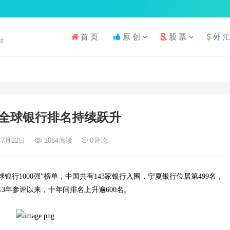
首 页
原 创
股 票
外 
体
全球银行排名持续跃升
年7月22日
1064
阅读
0
评论
球银行1000强”榜单，中国共有143家银行入围，宁夏银行位居第499名，
13年参评以来，十年间排名上升逾600名。