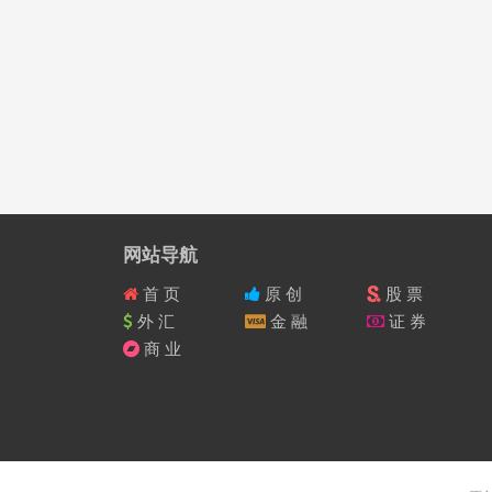
网站导航
首 页
原 创
股 票
外 汇
金 融
证 券
商 业