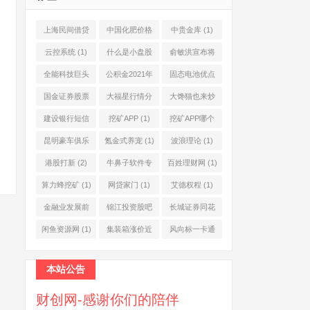
上海民间借贷
中国化肥价格
中贵金库
(1)
公司
(1)
网
(1)
云控系统
(1)
什么是小盘股
俞敏洪宣布将
(2)
退休
(1)
全能科技巨头
公积金2021年
固态电池优点
(1)
起不允许提取
(1)
国金证券股票
大福星行情分
大馋猫也来炒
(1)
(2)
析系统
(1)
股票
(1)
建设银行短信
挖矿APP
(1)
挖矿APP哪个
服务费
(1)
靠谱
(1)
昆明豪车俱乐
氪金式养宠
(1)
波浪理论
(1)
部
(1)
港股打新
(2)
牛鼻子软件专
百姓理财网
(1)
业版
(1)
算力蜂挖矿
(1)
网贷家门
(1)
艾德权程
(1)
金融业发展前
锦江投资股吧
长城证券同花
景
(1)
(1)
顺
(1)
闲鱼资源网
(1)
集装箱涨价近
风向标一卡通
10倍
(1)
(1)
本站公告
财创网-感谢你们的陪伴