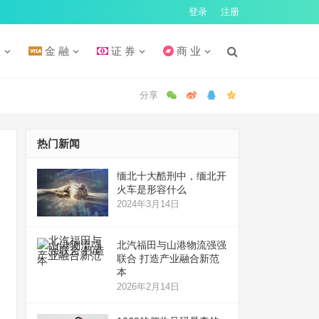
登录
注册
汇
金 融
证 券
商 业
热门新闻
缅北十大酷刑中，缅北开
火车是形容什么
2024年3月14日
北汽福田与山港物流强强
联合 打造产业融合新范
本
2026年2月14日