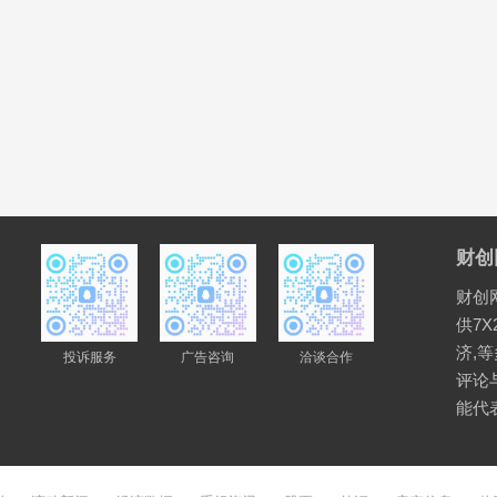
财创
财创
供7X
济,
投诉服务
广告咨询
洽谈合作
评论
能代