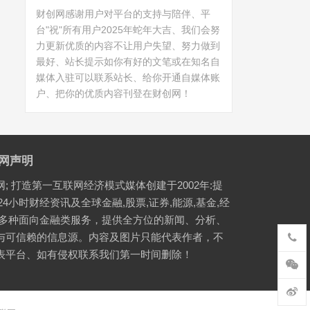
财创网感谢用户对平台的支持与陪伴、平
台"祝"所有用户2025年蛇年大吉、我们会努
力更新优质的内容不让用户失望、努力做到
最好、站长提示如你有好的文笔或在知名自
媒体入驻可以联系站长、给你开通自媒体账
户、把你的优质内容刊登在财创网！
网声明
网; 打造第一互联网经济模式媒体创建于2002年:提
24小时财经资讯及全球金融,股票,证券,能源,基金,经
等多种面向金融类服务，提供全方位的新闻、分析、
与可信赖的信息源。内容及图片只能代表作者，不
表平台、如有侵权联系我们第一时间删除！