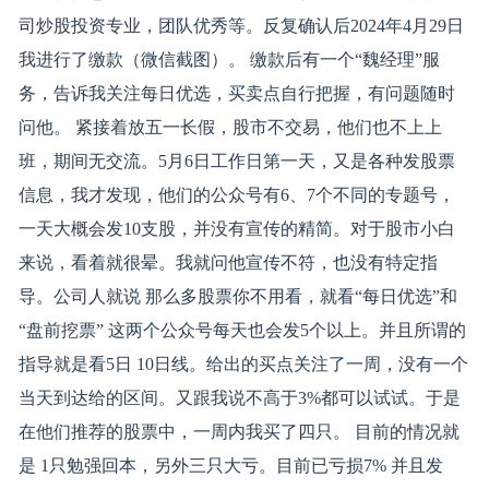
司炒股投资专业，团队优秀等。反复确认后2024年4月29日
我进行了缴款（微信截图）。 缴款后有一个“魏经理”服
务，告诉我关注每日优选，买卖点自行把握，有问题随时
问他。 紧接着放五一长假，股市不交易，他们也不上上
班，期间无交流。5月6日工作日第一天，又是各种发股票
信息，我才发现，他们的公众号有6、7个不同的专题号，
一天大概会发10支股，并没有宣传的精简。对于股市小白
来说，看着就很晕。我就问他宣传不符，也没有特定指
导。公司人就说 那么多股票你不用看，就看“每日优选”和
“盘前挖票” 这两个公众号每天也会发5个以上。并且所谓的
指导就是看5日 10日线。给出的买点关注了一周，没有一个
当天到达给的区间。又跟我说不高于3%都可以试试。于是
在他们推荐的股票中，一周内我买了四只。 目前的情况就
是 1只勉强回本，另外三只大亏。目前已亏损7% 并且发