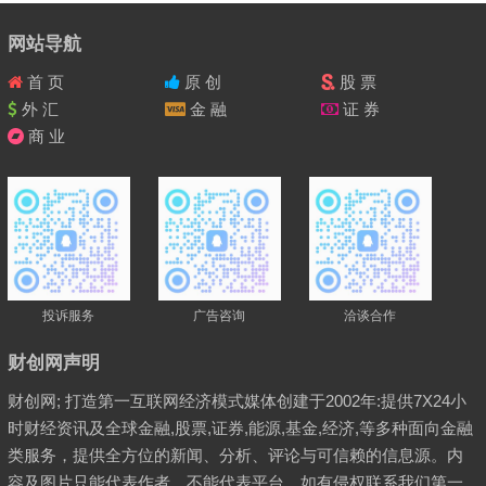
网站导航
首 页
原 创
股 票
外 汇
金 融
证 券
商 业
投诉服务
广告咨询
洽谈合作
财创网声明
财创网; 打造第一互联网经济模式媒体创建于2002年:提供7X24小
时财经资讯及全球金融,股票,证券,能源,基金,经济,等多种面向金融
类服务，提供全方位的新闻、分析、评论与可信赖的信息源。内
容及图片只能代表作者，不能代表平台、如有侵权联系我们第一