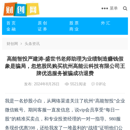
菜单
首 页
原 创
股 票
外 汇
金 融
证 券
商 业
财创网
头条资讯
高能智投严建涛-盛世书老师助理为业绩制造赚钱假
象是骗局，忽悠股民购买杭州高能云科技有限公司王
牌优选服务被骗成功退费
发布: 2024年8月26日
5521
阅读
0
评论
我是一名炒股小白，从网络渠道关注了杭州“高能智投”企业
微信账号。期间客服一直发信息，说vip会员享受“每日一
股”的精准买卖点，和专业投资经理的一对一指导。980服
务现价优惠598，还给我发了一堆盈利的“战绩”证明他们公