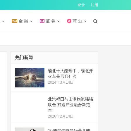
登录
注册
汇
金 融
证 券
商 业
热门新闻
缅北十大酷刑中，缅北开
火车是形容什么
2024年3月14日
北汽福田与山港物流强强
联合 打造产业融合新范
本
2026年2月14日
1068的催收号码是真的