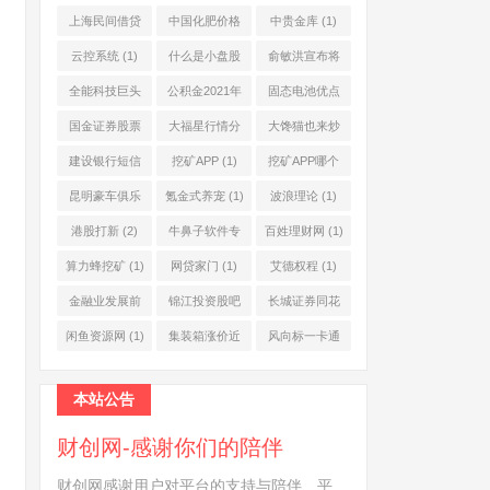
上海民间借贷
中国化肥价格
中贵金库
(1)
公司
(1)
网
(1)
云控系统
(1)
什么是小盘股
俞敏洪宣布将
(2)
退休
(1)
全能科技巨头
公积金2021年
固态电池优点
(1)
起不允许提取
(1)
国金证券股票
大福星行情分
大馋猫也来炒
(1)
(2)
析系统
(1)
股票
(1)
建设银行短信
挖矿APP
(1)
挖矿APP哪个
服务费
(1)
靠谱
(1)
昆明豪车俱乐
氪金式养宠
(1)
波浪理论
(1)
部
(1)
港股打新
(2)
牛鼻子软件专
百姓理财网
(1)
业版
(1)
算力蜂挖矿
(1)
网贷家门
(1)
艾德权程
(1)
金融业发展前
锦江投资股吧
长城证券同花
景
(1)
(1)
顺
(1)
闲鱼资源网
(1)
集装箱涨价近
风向标一卡通
10倍
(1)
(1)
本站公告
财创网-感谢你们的陪伴
财创网感谢用户对平台的支持与陪伴、平