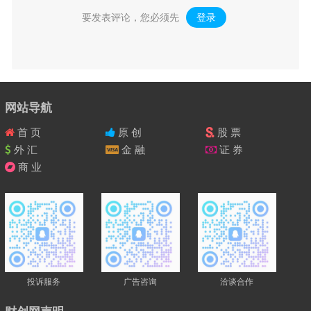
要发表评论，您必须先
登录
。
网站导航
首 页
原 创
股 票
外 汇
金 融
证 券
商 业
投诉服务
广告咨询
洽谈合作