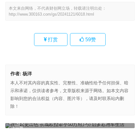
本文来自网络，不代表财创网立场，转载请注明出处：
http://www.300163.com/gs/20241121/6018.html
打赏
59
赞
作者:
杨洋
本人不对其内容的真实性、完整性、准确性给予任何担保、暗
示和承诺，仅供读者参考，文章版权来源于网络。如本文内容
影响到您的合法权益（内容、图片等），请及时联系站内删
除！
在一起更出色 长城欧拉牵手50万用户开启多彩用车生活
上一篇
喜讯！益盟股份再度获评“企业信用AAA等级企业”
下一篇