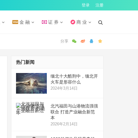
登录
注册
汇
金 融
证 券
商 业
热门新闻
缅北十大酷刑中，缅北开
火车是形容什么
2024年3月14日
北汽福田与山港物流强强
联合 打造产业融合新范
本
2026年2月14日