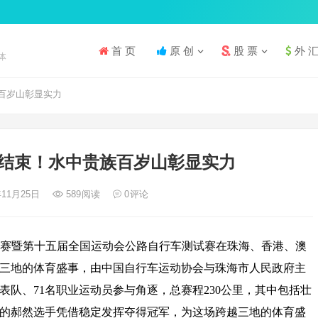
首 页
原 创
股 票
外 
体
百岁山彰显实力
结束！水中贵族百岁山彰显实力
年11月25日
589
阅读
0
评论
自行车赛暨第十五届全国运动会公路自行车测试赛在珠海、香港、澳
三地的体育盛事，由中国自行车运动协会与珠海市人民政府主
表队、71名职业运动员参与角逐，总赛程230公里，其中包括壮
的郝然选手凭借稳定发挥夺得冠军，为这场跨越三地的体育盛