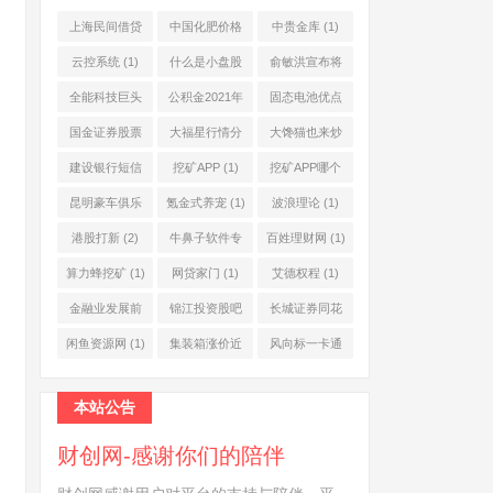
上海民间借贷
中国化肥价格
中贵金库
(1)
公司
(1)
网
(1)
云控系统
(1)
什么是小盘股
俞敏洪宣布将
(2)
退休
(1)
全能科技巨头
公积金2021年
固态电池优点
(1)
起不允许提取
(1)
国金证券股票
大福星行情分
大馋猫也来炒
(1)
(2)
析系统
(1)
股票
(1)
建设银行短信
挖矿APP
(1)
挖矿APP哪个
服务费
(1)
靠谱
(1)
昆明豪车俱乐
氪金式养宠
(1)
波浪理论
(1)
部
(1)
港股打新
(2)
牛鼻子软件专
百姓理财网
(1)
业版
(1)
算力蜂挖矿
(1)
网贷家门
(1)
艾德权程
(1)
金融业发展前
锦江投资股吧
长城证券同花
景
(1)
(1)
顺
(1)
闲鱼资源网
(1)
集装箱涨价近
风向标一卡通
10倍
(1)
(1)
本站公告
财创网-感谢你们的陪伴