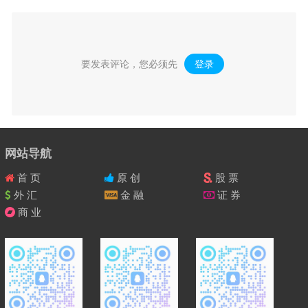
要发表评论，您必须先
登录
。
网站导航
首 页
原 创
股 票
外 汇
金 融
证 券
商 业