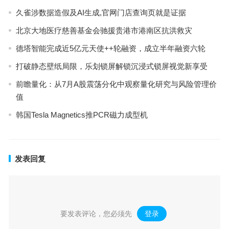
久雀涉数据造假及AI生成,官网门店查询页就是证据
北京大地医疗慈善基金会驰援贵港市港南区抗洪救灾
德塔智能完成近5亿元天使++轮融资，成立半年融资六轮
打破静态壁纸局限，乐划锁屏解锁沉浸式锁屏视觉新享受
前瞻量化：从7月A股震荡分化中观察量化研究与风险管理价
值
韩国Tesla Magnetics推PCR磁力成型机
发表回复
要发表评论，您必须先
登录
。