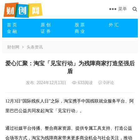
菜单
首 页
原 创
股 票
外 汇
金 融
证 券
商 业
财创网
头条资讯
爱心汇聚：淘宝「见宝行动」为残障商家打造坚强后
盾
发布: 2024年12月13日
633
阅读
0
评论
12月3日“国际残疾人日”之际，淘宝携手中国残联就业服务平台、阿
里巴巴公益共同发起淘宝「见宝行动」。
通过社媒平台传播、整合商家资源、提供专属工具支持、打造公益
会场等方式，淘宝为残障商家带来更多商业机会与社会关注，推动