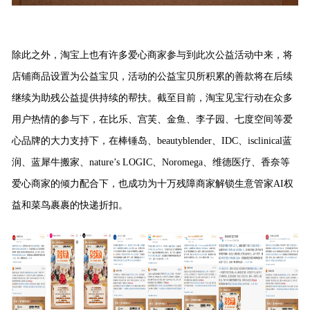
除此之外，淘宝上也有许多爱心商家参与到此次公益活动中来，将
店铺商品设置为公益宝贝，活动的公益宝贝所积累的善款将在后续
继续为助残公益提供持续的帮扶。
截至目前，淘宝见宝行动在众多
用户热情的参与下
，
在
比乐、宫芙、金鱼、李子园、七度空间等爱
心品牌的大力支持下，在
棒锤岛、beautyblender、IDC、isclinical蓝
润、蓝犀牛搬家、nature’s LOGIC、Noromega、维德医疗、香奈等
爱心商家的
倾力配合
下，
也成功
为十万残障商家解锁生意管家AI权
益和菜鸟裹裹的快递折扣
。